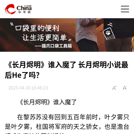
《长月烬明》谁入魔了 长月烬明小说最
后He了吗？
2023-04-10 16:46:23
《长月烬明》谁入魔了
在黎苏苏没有回到五百年前时，叶夕雾只
是叶夕雾，柱国将军府的天之骄女，也是澹台