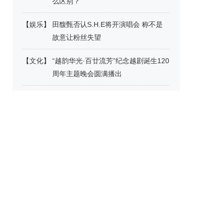
么区别？
【
娱乐
】
田馥甄否认S.H.E将开演唱会 称不是
故意让粉丝失望
【
文化
】
“越韵华光·百廿流芳”纪念越剧诞生120
周年主题晚会圆满播出