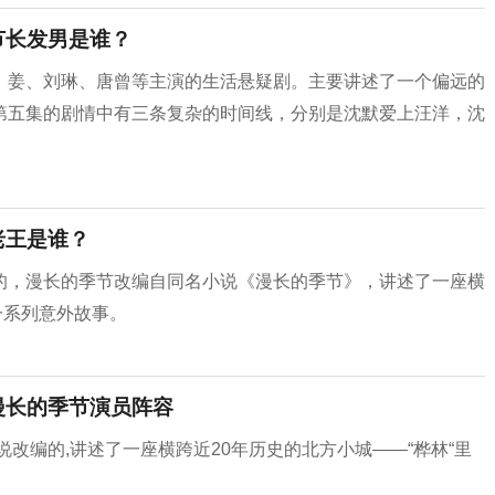
节长发男是谁？
、姜、刘琳、唐曾等主演的生活悬疑剧。主要讲述了一个偏远的
第五集的剧情中有三条复杂的时间线，分别是沈默爱上汪洋，沈
老王是谁？
的，漫长的季节改编自同名小说《漫长的季节》，讲述了一座横
一系列意外故事。
漫长的季节演员阵容
改编的,讲述了一座横跨近20年历史的北方小城——“桦林“里