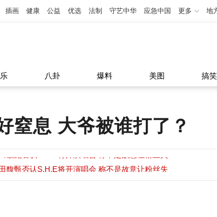
插画
健康
公益
优选
法制
守艺中华
应急中国
更多
地
乐
八卦
爆料
美图
搞笑
好窒息 大爷被谁打了？
田馥甄否认S.H.E将开演唱会 称不是故意让粉丝失
望
田馥甄否认S.H.E将开演唱会 称不是故意让粉丝失
11:08
望
11:08