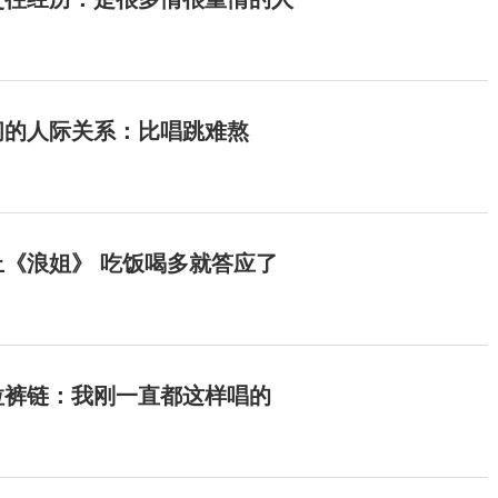
间的人际关系：比唱跳难熬
《浪姐》 吃饭喝多就答应了
拉裤链：我刚一直都这样唱的