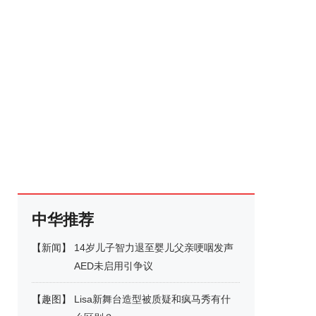
中华推荐
【
新闻
】
14岁儿子智力退至婴儿父亲哽咽发声
AED未启用引争议
【
趣图
】
Lisa新舞台造型被质疑和疯马秀有什