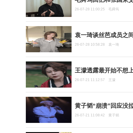
26-07-28 11:00:25
毛舜筠
袁一琦谈丝芭成员之
26-07-28 10:58:28
袁一琦
王濛透露最开始不想上
26-07-21 11:12:57
王濛
黄子韬“崩溃”回应没
26-07-21 11:08:42
黄子韬