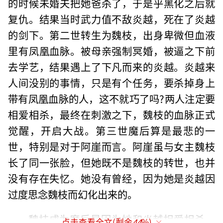
的时候未婚夫把她爸杀了，于是乎黑化之后就
复仇。结果当时武力值不敌炎越，死在了炎越
的剑下。第二世转生为魏枝，出身卑微但血液
里有凤凰血脉。被母亲强制冥婚，被逼之下前
去学艺，结果遇上了下凡而来的炎越。炎越来
人间没别的事情，只是有个任务，要杀掉身上
带有凤凰血脉的人，这不就巧了吗?两人注定要
相爱相杀，最终在刺激之下，魏枝的血脉正式
觉醒，开启大战。第三世魔后算是最悲的一
世，特别是对于阿崖而言。阿崖虽与女主魏枝
长了同一张脸，但她既不是魏枝的转世，也并
没有存在失忆。她没有曾经，因为她是炎越因
过度思念魏枝而幻化出来的。
魏枝成为魔后是因为她和炎越相爱相杀，
点击查看全文(剩余
44
%)