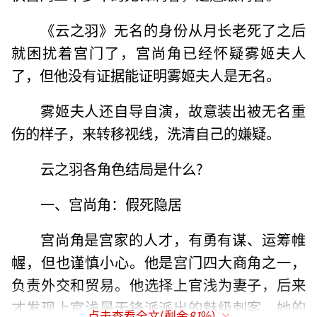
《云之羽》无名的身份从月长老死了之后
就困扰着宫门了，宫尚角已经怀疑雾姬夫人
了，但他没有证据能证明雾姬夫人是无名。
雾姬夫人还自导自演，故意装出被无名重
伤的样子，来转移视线，洗清自己的嫌疑。
云之羽各角色结局是什么?
一、宫尚角：假死隐居
宫尚角是宫家的人才，有勇有谋、运筹帷
幄，但也谨慎小心。他是宫门四大商角之一，
负责外交和贸易。他选择上官浅为妻子，后来
才发现上官浅是无锋派派出的魅级刺客，她的
点击查看全文(剩余
81
%)