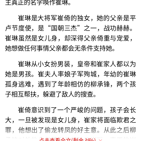
主真正的名字唤作崔琳。
崔琳是大将军崔倚的独女，她的父亲是平
卢节度使，是“国朝三杰”之一，战功赫赫。
崔琳虽然是女儿身，却深得父亲倚重与宠爱，
她想做任何事情父亲都会无条件支持她。
崔琳从小女扮男装，皇帝和崔家人都以为
她是男孩。崔夫人率娘子军殉城，年幼的崔琳
孤身逃难，遇到了年龄相仿的柳承锋，两个孩
子相互帮扶，躲避了敌人的搜查。
崔倚意识到了一个严峻的问题，孩子会长
大，一旦被发现是女儿身，崔家将面临欺君之
罪，他想出了偷龙转凤的好主意。从此之后柳
承锋对外的身份是崔倚的独子崔琳，真正的崔
点击查看全文(剩余
35
%)