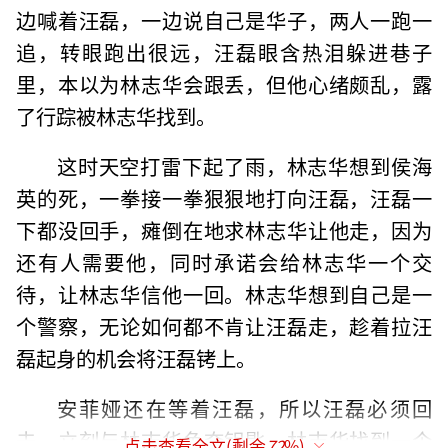
边喊着汪磊，一边说自己是华子，两人一跑一
追，转眼跑出很远，汪磊眼含热泪躲进巷子
里，本以为林志华会跟丢，但他心绪颇乱，露
了行踪被林志华找到。
这时天空打雷下起了雨，林志华想到侯海
英的死，一拳接一拳狠狠地打向汪磊，汪磊一
下都没回手，瘫倒在地求林志华让他走，因为
还有人需要他，同时承诺会给林志华一个交
待，让林志华信他一回。林志华想到自己是一
个警察，无论如何都不肯让汪磊走，趁着拉汪
磊起身的机会将汪磊铐上。
安菲娅还在等着汪磊，所以汪磊必须回
去，立刻与林志华争夺钥匙，林志华找到一个
点击查看全文(剩余
72
%)