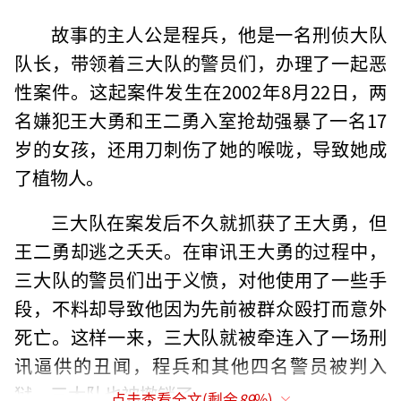
故事的主人公是程兵，他是一名刑侦大队
队长，带领着三大队的警员们，办理了一起恶
性案件。这起案件发生在2002年8月22日，两
名嫌犯王大勇和王二勇入室抢劫强暴了一名17
岁的女孩，还用刀刺伤了她的喉咙，导致她成
了植物人。
三大队在案发后不久就抓获了王大勇，但
王二勇却逃之夭夭。在审讯王大勇的过程中，
三大队的警员们出于义愤，对他使用了一些手
段，不料却导致他因为先前被群众殴打而意外
死亡。这样一来，三大队就被牵连入了一场刑
讯逼供的丑闻，程兵和其他四名警员被判入
狱，三大队也被撤销了。
点击查看全文(剩余
89
%)