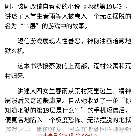
剧。该剧改编自蔡骏的小说《地狱第19层》，
讲述了大学生春雨等人被卷入一个无法摆脱的
名为“19层”的游戏中的故事。
短信游戏展现人性善恶，神秘油画暗藏地
狱玄机。
这本书承接蔡骏的上两部，荒村公寓和荒
村归来。
讲述大四女生春雨从荒村死里逃生，精神
崩溃后又奇迹般康复。自从她收到了一条“你
知道地狱的第19层是什么？”的手机短信后，
便莫名地陷入一个极度恐怖、无法摆脱的地狱
游戏之中。她的好友、同学在收到同样神秘短
点击查看全文(剩余
88
%)