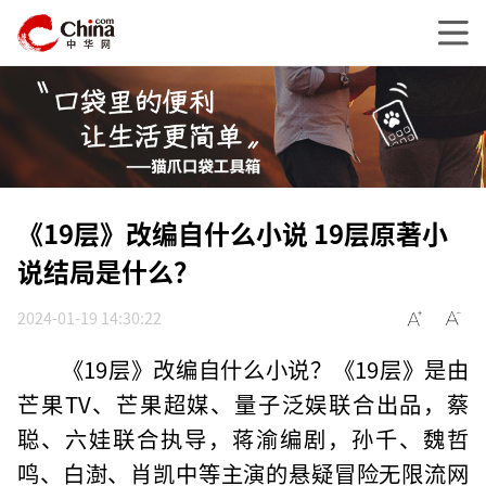
《19层》改编自什么小说 19层原著小
说结局是什么？
2024-01-19 14:30:22
《19层》改编自什么小说？《19层》是由
芒果TV、芒果超媒、量子泛娱联合出品，蔡
聪、六娃联合执导，蒋渝编剧，孙千、魏哲
鸣、白澍、肖凯中等主演的悬疑冒险无限流网