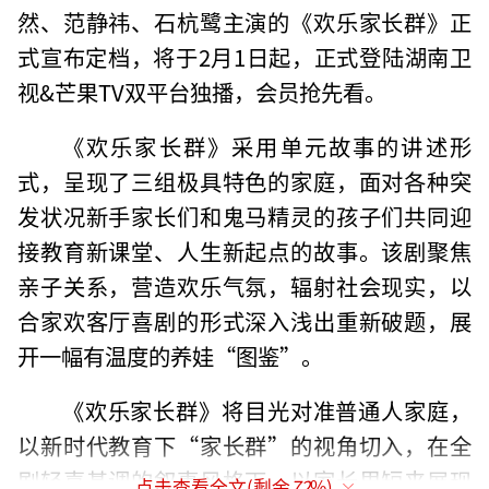
然、范静祎、石杭鹭主演的《欢乐家长群》正
式宣布定档，将于2月1日起，正式登陆湖南卫
视&芒果TV双平台独播，会员抢先看。
《欢乐家长群》采用单元故事的讲述形
式，呈现了三组极具特色的家庭，面对各种突
发状况新手家长们和鬼马精灵的孩子们共同迎
接教育新课堂、人生新起点的故事。该剧聚焦
亲子关系，营造欢乐气氛，辐射社会现实，以
合家欢客厅喜剧的形式深入浅出重新破题，展
开一幅有温度的养娃“图鉴”。
《欢乐家长群》将目光对准普通人家庭，
以新时代教育下“家长群”的视角切入，在全
剧轻喜基调的叙事风格下，以家长里短来展现
点击查看全文(剩余
72
%)