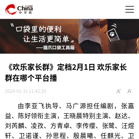
《欢乐家长群》定档2月1日 欢乐家长
群在哪个平台播
2024-01-31 11:42:20
由李亚飞执导、马广源担任编剧，张嘉
益、陈好领衔主演，王晓晨特别主演、赵达、
刘芮麟、凌孜、方青卓、李传缨、张鹭、汪煜
轩、卫诺谨、孙思程、殷晨曦、任麒光、卫