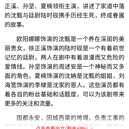
正溪、孙坚、夏楠领衔主演，讲述了家道中落
的沈甄与廷尉陆时砚携手历经生死，终成眷属
的故事。
欧阳娜娜饰演的沈甄是一个养在深闺的美
丽贵女，徐正溪饰演的陆时砚是一个有着前世
记忆的廷尉，两人在剧中有着浪漫而又危险的
爱情线。孙坚饰演的周述安是一个神秘而又多
面的角色，夏楠饰演的沈姌是沈甄的姐姐，刘
海宽饰演的李棣是沈家的恩人。这些演员都有
着各自的粉丝基础和话题度，可以为该剧带来
更多的关注和流量。
国都永安，因城西渠的垮塌，负责工事的
都官尚书沈文祁一夕获罪，身陷牢狱。覆巢之
点击查看全文(剩余
65
%)