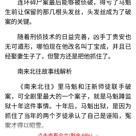
连环碎尸案最后能够被侦破，得亏了马魁
生前让保留的那几根头发丝，头发丝成为了破
案的关键。
随着刑侦技术的日益完善，凶手丁贵安也
无可遁形，哪怕现在他改名叫丁宝成，并且已
经娶妻生子了，但警方还是把他抓住了。
南来北往故事线解析
《南来北往》里马魁和汪新师徒联手破
案，可全剧里最大的一个案子，就是马魁蹲监
狱十年这件事情。十年后，马魁出狱，是因为
抓住了当年的两个歹徒承认了自己是诬陷，冤
案才得以昭雪。
点击查看全文(剩余
85
%)