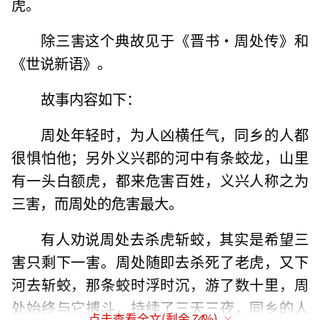
虎。
除三害这个典故见于《晋书·周处传》和
《世说新语》。
故事内容如下：
周处年轻时，为人凶横任气，同乡的人都
很惧怕他；另外义兴郡的河中有条蛟龙，山里
有一头白额虎，都来危害百姓，义兴人称之为
三害，而周处的危害最大。
有人劝说周处去杀虎斩蛟，其实是希望三
害只剩下一害。周处随即去杀死了老虎，又下
河去斩蛟，那条蛟时浮时沉，游了数十里，周
处始终与它搏斗，持续了三天三夜，同乡的人
点击查看全文(剩余
74
%)