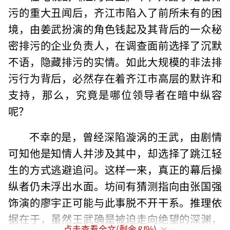
污的重大丑闻后，齐江市陷入了前所未有的困
境，由姜武扮演的角色钱起及其背后的一众秘
密排污的企业负责人，在调查面前选择了沉默
不语，隐藏排污的实情。如此大规模的非法排
污行为背后，必然存在着齐江市高层的默许和
支持，那么，究竟是哪位领导者在暗中纵容
呢？
不幸的是，曾经深陷漩涡的王武，由剧情
可知他是知情人并涉及其中，却选择了跳江轻
生的方式逃避追问。这样一来，真正的幕后操
纵者仍未浮出水面。坊间有猜测指向由张国强
饰演的廖宇正可能与此事脱不开干系。推理依
据在于，虽然王武确是被迫走向绝望的深渊，
点击查看全文(剩余
81
%)