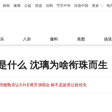
插画
健康
公益
优选
法制
守艺中华
应急中国
更多
地
乐
八卦
爆料
美图
搞笑
是什么 沈璃为啥衔珠而生
田馥甄否认S.H.E将开演唱会 称不是故意让粉丝失
望
田馥甄否认S.H.E将开演唱会 称不是故意让粉丝失
11:08
望
11:08