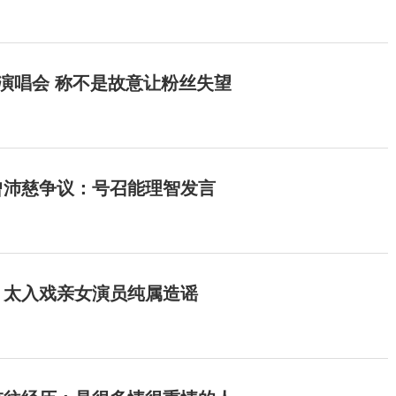
开演唱会 称不是故意让粉丝失望
曾沛慈争议：号召能理智发言
：太入戏亲女演员纯属造谣