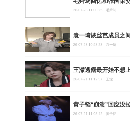
毛舜筠回忆和张国荣
26-07-28 11:00:25
毛舜筠
袁一琦谈丝芭成员之
26-07-28 10:58:28
袁一琦
王濛透露最开始不想上
26-07-21 11:12:57
王濛
黄子韬“崩溃”回应没
26-07-21 11:08:42
黄子韬