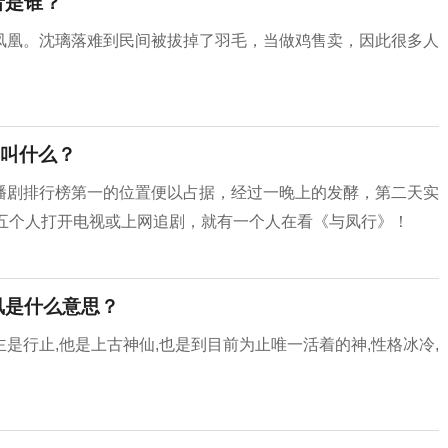
者是谁？
凤凰。沈璃落难到民间被拔掉了羽毛，当做鸡售卖，因此很多人
叫什么？
播剧排行榜第一的位置便以占据，经过一晚上的发酵，第二天实
每五个人打开电视或上网追剧，就有一个人在看《与凤行》！
凤是什么意思？
是行止,他是上古神仙,也是到目前为止唯一活着的神,性格冰冷,