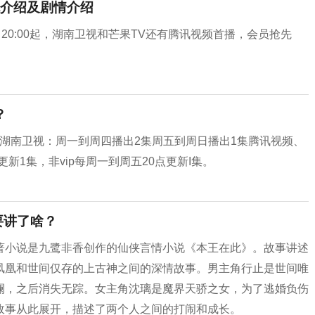
介绍及剧情介绍
20:00起，湖南卫视和芒果TV还有腾讯视频首播，会员抢先
？
：湖南卫视：周一到周四播出2集周五到周日播出1集腾讯视频、
更新1集，非vip每周一到周五20点更新I集。
要讲了啥？
著小说是九鹭非香创作的仙侠言情小说《本王在此》。故事讲述
凤凰和世间仅存的上古神之间的深情故事。男主角行止是世间唯
澜，之后消失无踪。女主角沈璃是魔界天骄之女，为了逃婚负伤
故事从此展开，描述了两个人之间的打闹和成长。