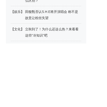
么区别？
【
娱乐
】
田馥甄否认S.H.E将开演唱会 称不是
故意让粉丝失望
【
文化
】
立秋到了！为什么还这么热？来看看
这些“冷知识”吧