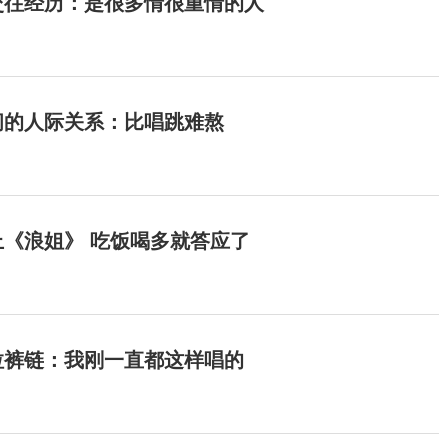
交往经历：是很多情很重情的人
间的人际关系：比唱跳难熬
《浪姐》 吃饭喝多就答应了
拉裤链：我刚一直都这样唱的