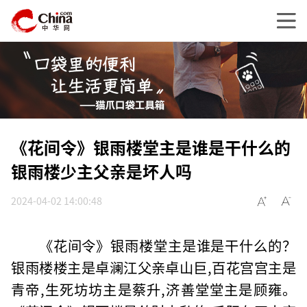
《花间令》银雨楼堂主是谁是干什么的
银雨楼少主父亲是坏人吗
2024-04-02 14:00:48
《花间令》银雨楼堂主是谁是干什么的？
银雨楼楼主是卓澜江父亲卓山巨,百花宫宫主是
青帝,生死坊坊主是蔡升,济善堂堂主是顾雍。