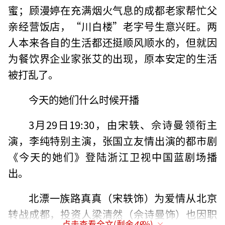
蜜；顾漫婷在充满烟火气息的成都老家帮忙父
亲经营饭店，“川白楼”老字号生意兴旺。两
人本来各自的生活都还挺顺风顺水的，但就因
为餐饮界企业家张艾的出现，原本安定的生活
被打乱了。
今天的她们什么时候开播
3月29日19:30，由宋轶、佘诗曼领衔主
演，李纯特别主演，张国立友情出演的都市剧
《今天的她们》登陆浙江卫视中国蓝剧场播
出。
北漂一族路真真（宋轶饰）为爱情从北京
转战成都，投资人梁清然（佘诗曼饰）也因职
点击查看全文(剩余
48
%)