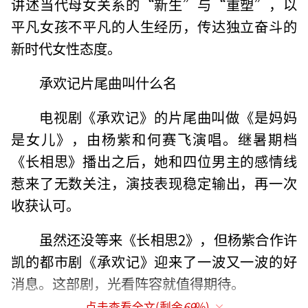
讲述当代母女关系的“新生”与“重塑”，以
平凡女孩不平凡的人生经历，传达独立奋斗的
新时代女性态度。
承欢记片尾曲叫什么名
电视剧《承欢记》的片尾曲叫做《是妈妈
是女儿》，由杨紫和何赛飞演唱。继暑期档
《长相思》播出之后，她和四位男主的感情线
惹来了无数关注，演技表现稳定输出，再一次
收获认可。
虽然还没等来《长相思2》，但杨紫合作许
凯的都市剧《承欢记》迎来了一波又一波的好
消息。这部剧，光看阵容就值得期待。
点击查看全文(剩余
69
%)