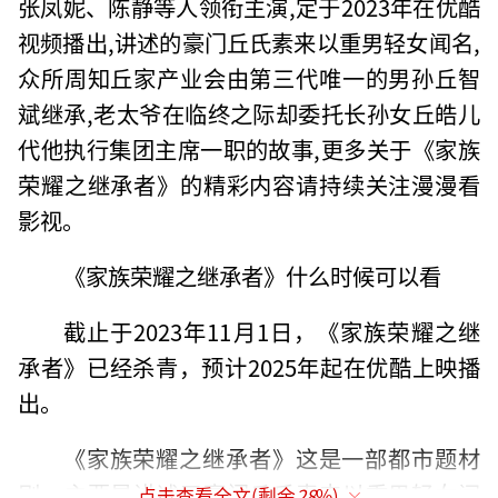
张凤妮、陈静等人领衔主演,定于2023年在优酷
视频播出,讲述的豪门丘氏素来以重男轻女闻名,
众所周知丘家产业会由第三代唯一的男孙丘智
斌继承,老太爷在临终之际却委托长孙女丘皓儿
代他执行集团主席一职的故事,更多关于《家族
荣耀之继承者》的精彩内容请持续关注漫漫看
影视。
《家族荣耀之继承者》什么时候可以看
截止于2023年11月1日，《家族荣耀之继
承者》已经杀青，预计2025年起在优酷上映播
出。
《家族荣耀之继承者》这是一部都市题材
剧，主要是讲述了豪门丘氏素来以重男轻女闻
点击查看全文(剩余
28
%)