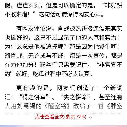
假，虚虚实实，但是可以确定的是，“非好饼
不敢来溜！”这句话可谓深得网友心声。
有网友评论说，肖战被热饼接连溜来其实
也挺好的，这只不过显示了他的人气和实力！
为什么总是他被追捧呢？那是因为他够牛啊！
溜肖战，无论成与不成，都是一次宣传，都是
在为他加分！粉丝们只需要记住，“非官宣不
约”就好，吃瓜过程中不必太认真。
更有趣的是，网友们创造了一个新词
汇：“得之饼幸”、“失之饼命”。甚至还有
人用刘禹锡的《陋室铭》改编了一首《胖室
铭》！诗词内容虽有些牵强，但整体还算工
点击查看全文(剩余
77
%)
整，让人忍俊不禁。这也再次证明了肖战粉丝