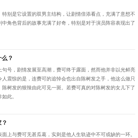
，特别是它设置的双男主结构，让剧情倍添看点，充满了意想不
剧中角色背后的故事充满了好奇，特别是对于演员阵容表现出了
什么？
上句号，剧情发展至高潮，费可终于露面，然而他并非以光鲜亮
令人震惊的是，连费可的追悼会也出自陈树发之手，他这么做只
。陈树发的狠辣由此可见一斑。若费可真的对陈树发的女儿下了
非如此。
家？
表面上与费可无甚瓜葛，实则是他人生轨迹中不可或缺的一环。