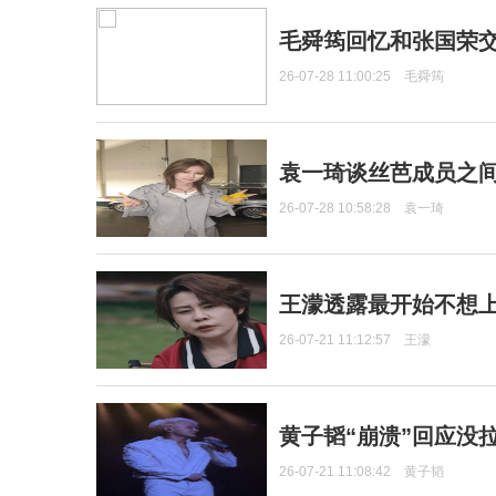
毛舜筠回忆和张国荣
26-07-28 11:00:25
毛舜筠
袁一琦谈丝芭成员之
26-07-28 10:58:28
袁一琦
王濛透露最开始不想上
26-07-21 11:12:57
王濛
黄子韬“崩溃”回应没
26-07-21 11:08:42
黄子韬