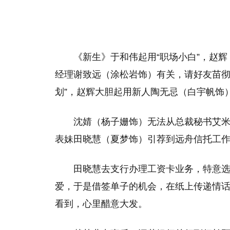
《新生》于和伟起用“职场小白”，赵
经理谢致远（涂松岩饰）有关，请好友苗彻
划”，赵辉大胆起用新人陶无忌（白宇帆饰
沈婧（杨子姗饰）无法从总裁秘书艾
表妹田晓慧（夏梦饰）引荐到远舟信托工
田晓慧去支行办理工资卡业务，特意
爱，于是借签单子的机会，在纸上传递情
看到，心里醋意大发。