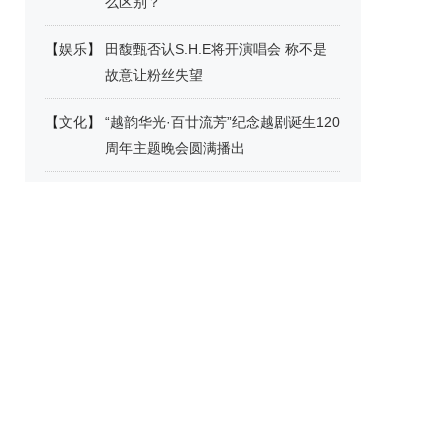
么区别？
【
娱乐
】
田馥甄否认S.H.E将开演唱会 称不是
故意让粉丝失望
【
文化
】
“越韵华光·百廿流芳”纪念越剧诞生120
周年主题晚会圆满播出