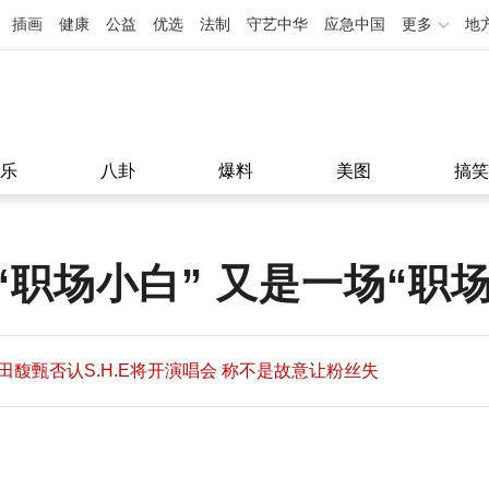
插画
健康
公益
优选
法制
守艺中华
应急中国
更多
地
乐
八卦
爆料
美图
搞笑
职场小白” 又是一场“职
田馥甄否认S.H.E将开演唱会 称不是故意让粉丝失
望
田馥甄否认S.H.E将开演唱会 称不是故意让粉丝失
11:08
望
11:08