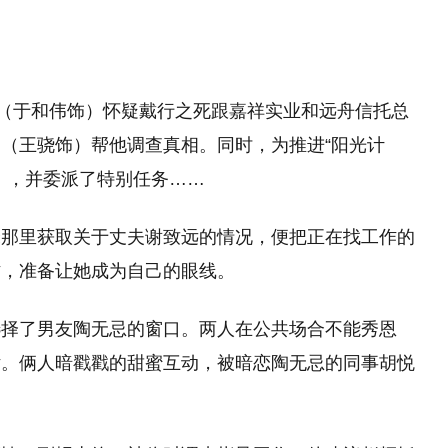
辉（于和伟饰）怀疑戴行之死跟嘉祥实业和远舟信托总
（王骁饰）帮他调查真相。同时，为推进“阳光计
），并委派了特别任务……
米那里获取关于丈夫谢致远的情况，便把正在找工作的
作，准备让她成为自己的眼线。
选择了男友陶无忌的窗口。两人在公共场合不能秀恩
话。俩人暗戳戳的甜蜜互动，被暗恋陶无忌的同事胡悦