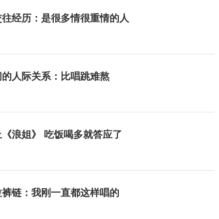
交往经历：是很多情很重情的人
间的人际关系：比唱跳难熬
《浪姐》 吃饭喝多就答应了
拉裤链：我刚一直都这样唱的