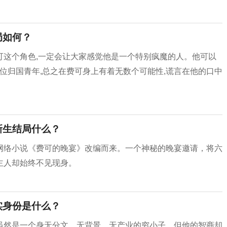
局如何？
可这个角色,一定会让大家感觉他是一个特别疯魔的人。他可以
一位归国青年,总之在费可身上有着无数个可能性,谎言在他的口中
新生结局什么？
网络小说《费可的晚宴》改编而来。一个神秘的晚宴邀请，将六
主人却始终不见现身。
实身份是什么？
虽然是一个身无分文、无背景、无产业的穷小子，但他的智商却