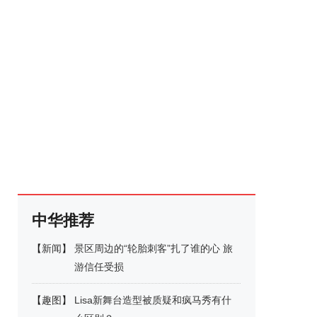
中华推荐
【
新闻
】
景区周边的“轮胎刺客”扎了谁的心 旅
游信任受损
【
趣图
】
Lisa新舞台造型被质疑和疯马秀有什