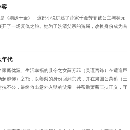
阵容
说是《嫡嫁千金》。这部小说讲述了薛家千金芳菲被公主与状元
展开了一场复仇之旅。她为了洗清父亲的冤屈，改换身份成为首
么年代
？家庭优渥、生活幸福的县令之女薛芳菲（吴谨言饰）在遭逢巨
杨超越饰）之托，以姜梨的身份回到京城，并在肃国公萧蘅（王
对抗不公，最终救出意外入狱的父亲，并帮助萧蘅匡扶正义，守
？