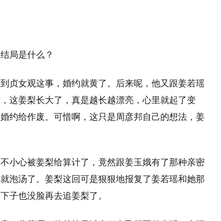
邦结局是什么？
送到贞女观这事，婚约就黄了。后来呢，他又跟姜若瑶
看，这姜梨长大了，真是越长越漂亮，心里就起了变
的婚约给作废。可惜啊，这只是周彦邦自己的想法，姜
一不小心被姜梨给算计了，竟然跟姜玉娥有了那种亲密
然就泡汤了。姜梨这回可是狠狠地报复了姜若瑶和她那
这下子也没脸再去追姜梨了。