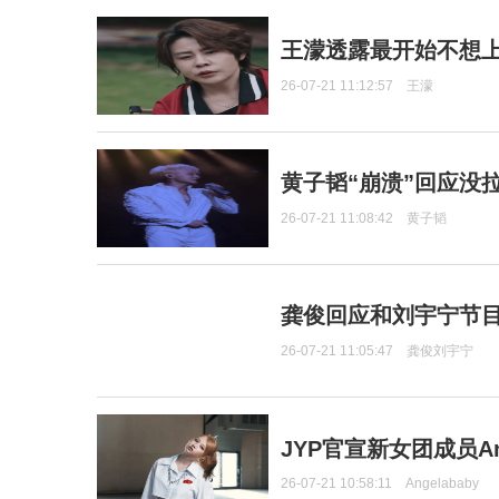
王濛透露最开始不想上
26-07-21 11:12:57
王濛
黄子韬“崩溃”回应没
26-07-21 11:08:42
黄子韬
龚俊回应和刘宇宁节
26-07-21 11:05:47
龚俊刘宇宁
JYP官宣新女团成员Ang
26-07-21 10:58:11
Angelababy