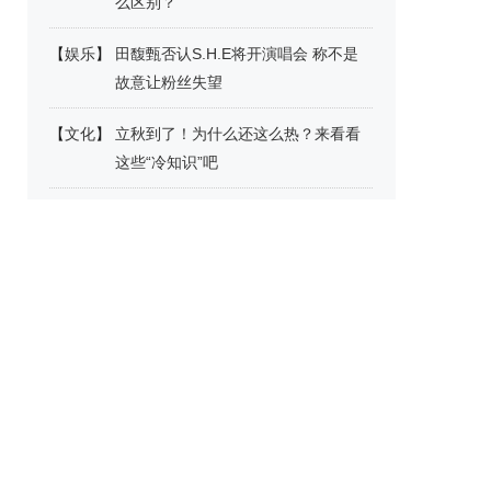
么区别？
【
娱乐
】
田馥甄否认S.H.E将开演唱会 称不是
故意让粉丝失望
【
文化
】
立秋到了！为什么还这么热？来看看
这些“冷知识”吧