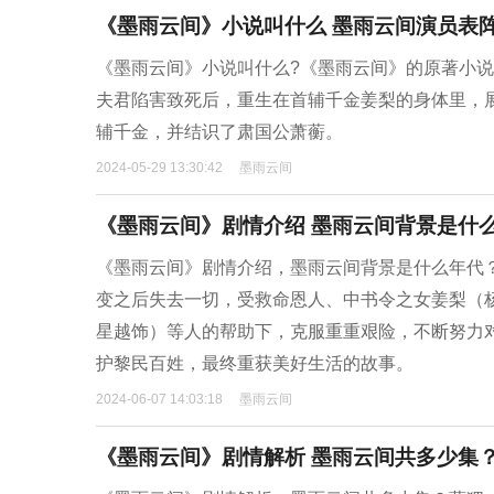
《墨雨云间》小说叫什么 墨雨云间演员表
《墨雨云间》小说叫什么?《墨雨云间》的原著小
夫君陷害致死后，重生在首辅千金姜梨的身体里，
辅千金，并结识了肃国公萧蘅。
2024-05-29 13:30:42
墨雨云间
《墨雨云间》剧情介绍 墨雨云间背景是什
《墨雨云间》剧情介绍，墨雨云间背景是什么年代
变之后失去一切，受救命恩人、中书令之女姜梨（
星越饰）等人的帮助下，克服重重艰险，不断努力
护黎民百姓，最终重获美好生活的故事。
2024-06-07 14:03:18
墨雨云间
《墨雨云间》剧情解析 墨雨云间共多少集