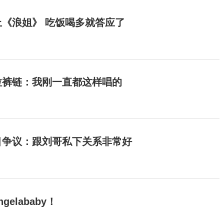
《浪姐》 吃饭喝多就答应了
拉裤链：我刚一直都这样唱的
目争议：跟刘哥私下关系非常好
elababy！