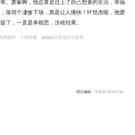
终章。萧蘅啊，他总算是过上了自己想要的生活，幸福
死，落得个凄惨下场，真是让人痛快！叶世杰呢，他爱
别提了，一直是单相思，没啥结果。
本网授权，不得转载、摘编或以其他方式使用。
(
责任编辑
：于浩淙 HZX0176)