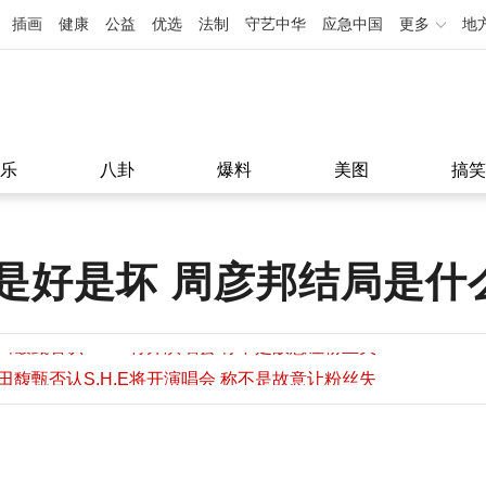
插画
健康
公益
优选
法制
守艺中华
应急中国
更多
地
乐
八卦
爆料
美图
搞笑
是好是坏 周彦邦结局是什
田馥甄否认S.H.E将开演唱会 称不是故意让粉丝失
望
田馥甄否认S.H.E将开演唱会 称不是故意让粉丝失
11:08
望
11:08