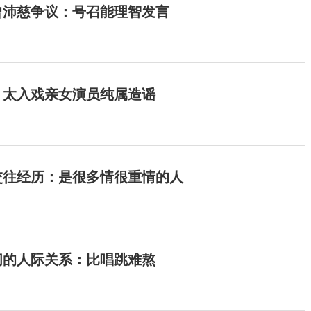
曾沛慈争议：号召能理智发言
：太入戏亲女演员纯属造谣
交往经历：是很多情很重情的人
间的人际关系：比唱跳难熬