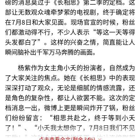
磅的消息莫过于《长相思》第二季的定档。这
部让无数观众魂牵梦萦的电视剧，终于确定将
在7月8日和大家见面。现场官宣的时候，粉丝
们都激动得不行，不少人表示“等这一天等得
头发都白了”。这样的兴奋之情，简直能让人
瞬间脑补出千军万马奔腾的画面。
杨紫作为女主角小夭的扮演者，自然成为
了大家关注的焦点。她在《长相思》中的表现
深深打动了观众，无论是细腻的情感流露，还
是角色的复杂性，都让人欲罢不能。这次的定
档消息一出，微博上更是瞬间炸开了锅，粉丝
们纷纷留言：“相思共赴之，终于等到小夭
了！”、“小夭我太想你了，7月8日我们不见
不散！”这种全民狂欢的场面，估计连编剧都
点击查看全文(剩余
34
%)