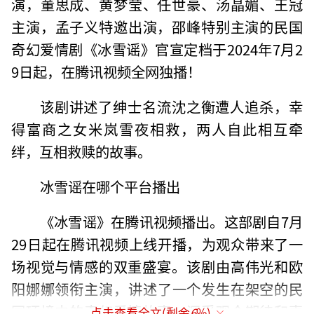
演，董思成、黄梦莹、任世豪、汤晶媚、王冠
主演，孟子义特邀出演，邵峰特别主演的民国
奇幻爱情剧《冰雪谣》官宣定档于2024年7月2
9日起，在腾讯视频全网独播！
该剧讲述了绅士名流沈之衡遭人追杀，幸
得富商之女米岚雪夜相救，两人自此相互牵
绊，互相救赎的故事。
冰雪谣在哪个平台播出
《‌冰雪谣》‌在腾讯视频播出。‌这部剧自7月
29日起在腾讯视频上线开播，‌为观众带来了一
场视觉与情感的双重盛宴。‌该剧由高伟光和欧
阳娜娜领衔主演，‌讲述了一个发生在架空的民
国环境中的奇幻爱情故事，‌深受观众期待和喜
点击查看全文(剩余
6
%)