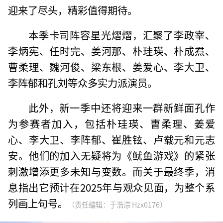
迎来了尽头，精彩值得期待。
本季卡司阵容星光熠熠，汇聚了李政宰、
李炳宪、任时完、姜河那、朴珪瑛、朴成焄、
曹柔理、魏河俊、梁东根、姜爱心、李大卫、
李阵郁和孔刘等众多实力派演员。
此外，新一季中还将迎来一群新鲜面孔作
为参赛者加入，包括朴珪瑛、曺柔理、姜爱
心、李大卫、李阵郁、崔胜铉、卢载元和元志
安。他们的加入无疑将为《鱿鱼游戏》的紧张
刺激增添更多未知与变数。而关于最终季，消
息指出它预计在2025年与观众见面，为整个系
列画上句号。
（责任编辑：于浩淙 Hzx0176）