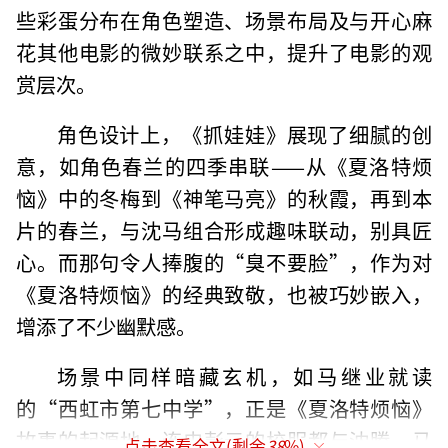
些彩蛋分布在角色塑造、场景布局及与开心麻
花其他电影的微妙联系之中，提升了电影的观
赏层次。
角色设计上，《抓娃娃》展现了细腻的创
意，如角色春兰的四季串联——从《夏洛特烦
恼》中的冬梅到《神笔马亮》的秋霞，再到本
片的春兰，与沈马组合形成趣味联动，别具匠
心。而那句令人捧腹的“臭不要脸”，作为对
《夏洛特烦恼》的经典致敬，也被巧妙嵌入，
增添了不少幽默感。
场景中同样暗藏玄机，如马继业就读
的“西虹市第七中学”，正是《夏洛特烦恼》
故事的起源地，连史彭元的校服都与沈腾、马
点击查看全文(剩余
38
%)