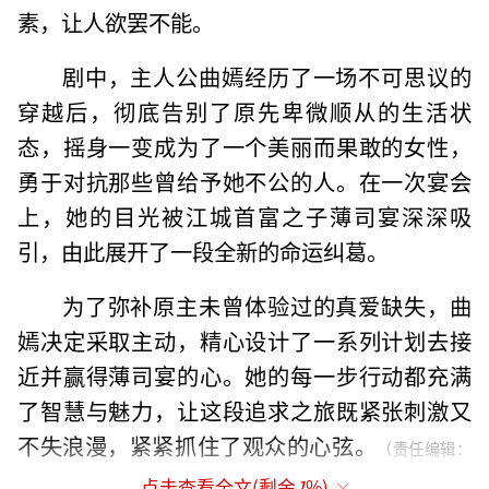
素，让人欲罢不能。
剧中，主人公曲嫣经历了一场不可思议的
穿越后，彻底告别了原先卑微顺从的生活状
态，摇身一变成为了一个美丽而果敢的女性，
勇于对抗那些曾给予她不公的人。在一次宴会
上，她的目光被江城首富之子薄司宴深深吸
引，由此展开了一段全新的命运纠葛。
为了弥补原主未曾体验过的真爱缺失，曲
嫣决定采取主动，精心设计了一系列计划去接
近并赢得薄司宴的心。她的每一步行动都充满
了智慧与魅力，让这段追求之旅既紧张刺激又
不失浪漫，紧紧抓住了观众的心弦。
（责任编辑：
点击查看全文(剩余
1
%)
张蕾 TT0001）