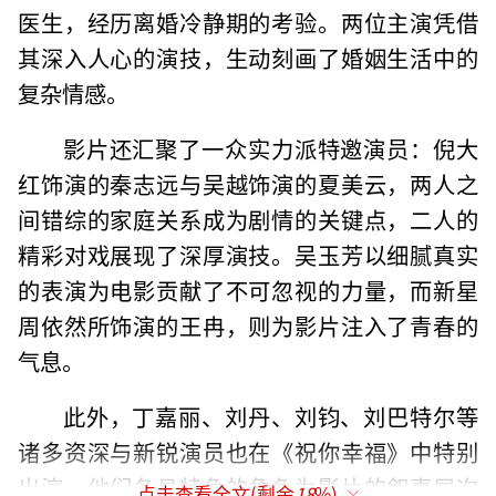
医生，经历离婚冷静期的考验。两位主演凭借
其深入人心的演技，生动刻画了婚姻生活中的
复杂情感。
影片还汇聚了一众实力派特邀演员：倪大
红饰演的秦志远与吴越饰演的夏美云，两人之
间错综的家庭关系成为剧情的关键点，二人的
精彩对戏展现了深厚演技。吴玉芳以细腻真实
的表演为电影贡献了不可忽视的力量，而新星
周依然所饰演的王冉，则为影片注入了青春的
气息。
此外，丁嘉丽、刘丹、刘钧、刘巴特尔等
诸多资深与新锐演员也在《祝你幸福》中特别
出演，他们各具特色的角色为影片的叙事层次
点击查看全文(剩余
18
%)