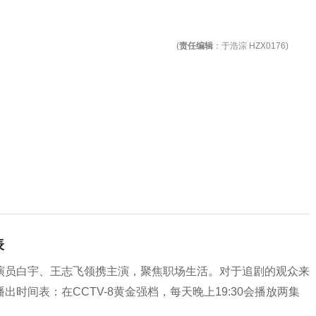
(
责任编辑
：于浩淙 HZX0176)
表
演员白宇、王志飞领携主演，聚焦职场生活。对于追剧的观众来
时间表：在CCTV-8黄金强档，每天晚上19:30会播放两集