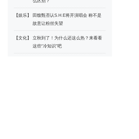
么区别？
【
娱乐
】
田馥甄否认S.H.E将开演唱会 称不是
故意让粉丝失望
【
文化
】
立秋到了！为什么还这么热？来看看
这些“冷知识”吧