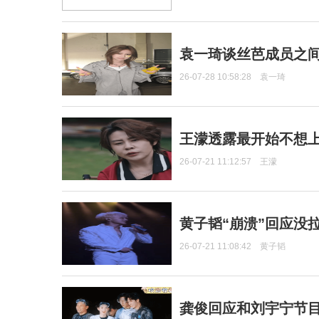
袁一琦谈丝芭成员之
26-07-28 10:58:28
袁一琦
王濛透露最开始不想上
26-07-21 11:12:57
王濛
黄子韬“崩溃”回应没
26-07-21 11:08:42
黄子韬
龚俊回应和刘宇宁节