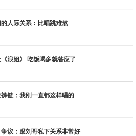
间的人际关系：比唱跳难熬
《浪姐》 吃饭喝多就答应了
拉裤链：我刚一直都这样唱的
目争议：跟刘哥私下关系非常好