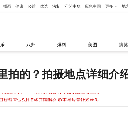
插画
健康
公益
优选
法制
守艺中华
应急中国
更多
地
乐
八卦
爆料
美图
搞笑
里拍的？拍摄地点详细介
田馥甄否认S.H.E将开演唱会 称不是故意让粉丝失
望
田馥甄否认S.H.E将开演唱会 称不是故意让粉丝失
11:08
望
11:08