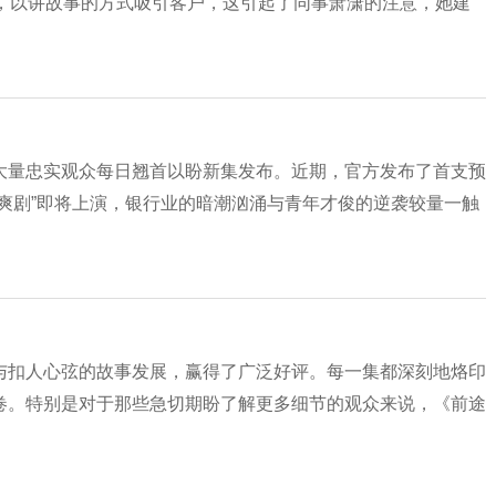
力，以讲故事的方式吸引客户，这引起了同事萧潇的注意，她建
大量忠实观众每日翘首以盼新集发布。近期，官方发布了首支预
爽剧”即将上演，银行业的暗潮汹涌与青年才俊的逆袭较量一触
与扣人心弦的故事发展，赢得了广泛好评。每一集都深刻地烙印
卷。特别是对于那些急切期盼了解更多细节的观众来说，《前途