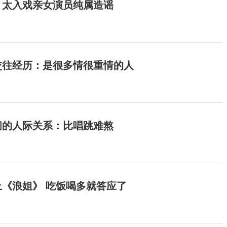
：太入戏亲女演员纯属造谣
交往经历：是很多情很重情的人
间的人际关系：比唱跳难熬
《浪姐》 吃饭喝多就答应了