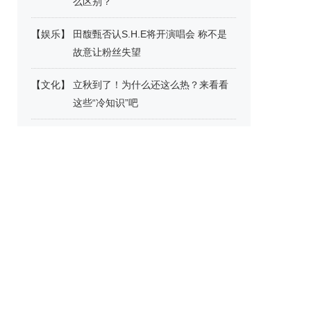
么区别？
【
娱乐
】
田馥甄否认S.H.E将开演唱会 称不是
故意让粉丝失望
【
文化
】
立秋到了！为什么还这么热？来看看
这些“冷知识”吧