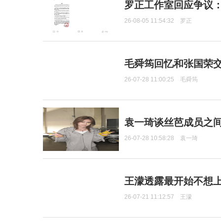
罗正工作室回应争议
26-08-05 11:54:32
罗正
毛舜筠回忆和张国荣
26-07-28 11:00:25
毛舜筠
袁一琦谈丝芭成员之
26-07-28 10:58:28
袁一琦
王濛透露最开始不想上
26-07-21 11:12:57
王濛