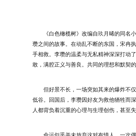
《白色橄榄树》改编自玖月晞的同名
瓒之间的故事。在动乱不断的东国，宋冉
手相救。李瓒的温柔与无私精神深深打动
敢，满腔正义与善良。共同的理想和默契
但好景不长，一场突如其来的爆炸不
低谷。回国后，李瓒因好友为救他牺牲而
人都背负着沉重的心理与生理创伤，甚至
命运似乎并未放弃这对有情人，一次