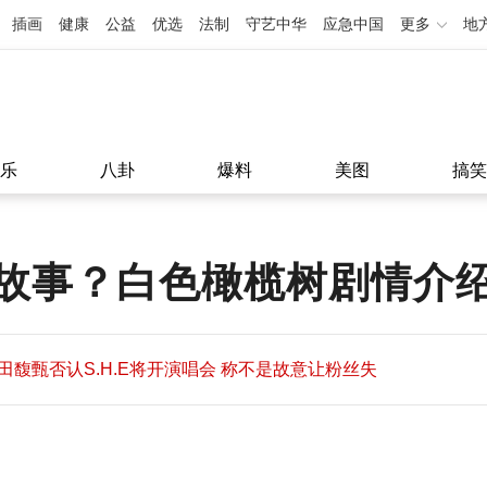
插画
健康
公益
优选
法制
守艺中华
应急中国
更多
地
乐
八卦
爆料
美图
搞笑
故事？白色橄榄树剧情介
田馥甄否认S.H.E将开演唱会 称不是故意让粉丝失
望
田馥甄否认S.H.E将开演唱会 称不是故意让粉丝失
11:08
望
11:08