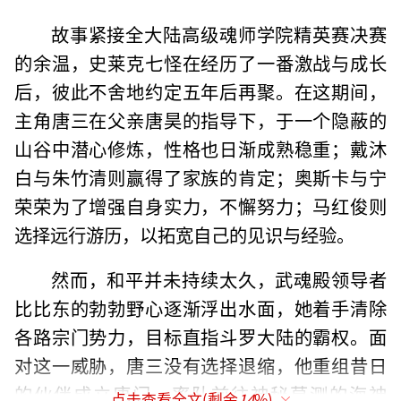
故事紧接全大陆高级魂师学院精英赛决赛
的余温，史莱克七怪在经历了一番激战与成长
后，彼此不舍地约定五年后再聚。在这期间，
主角唐三在父亲唐昊的指导下，于一个隐蔽的
山谷中潜心修炼，性格也日渐成熟稳重；戴沐
白与朱竹清则赢得了家族的肯定；奥斯卡与宁
荣荣为了增强自身实力，不懈努力；马红俊则
选择远行游历，以拓宽自己的见识与经验。
然而，和平并未持续太久，武魂殿领导者
比比东的勃勃野心逐渐浮出水面，她着手清除
各路宗门势力，目标直指斗罗大陆的霸权。面
对这一威胁，唐三没有选择退缩，他重组昔日
的伙伴成立唐门，率队前往神秘莫测的海神
点击查看全文(剩余
14
%)