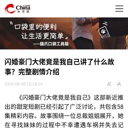
闪婚豪门大佬竟是我自己讲了什么故
事？完整剧情介绍
2024-08-08 16:18:16
《闪婚豪门大佬竟是我自己》这部新近推
出的甜宠短剧已经引起了广泛讨论，共包含58
集精彩内容。故事围绕一位总裁姐姐展开，她
在寻找妹妹的过程中不幸遭遇车祸并失去记