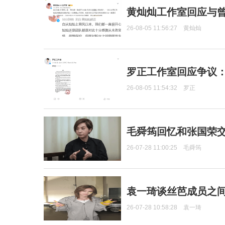
黄灿灿工作室回应与
26-08-05 11:56:27
黄灿灿
罗正工作室回应争议
26-08-05 11:54:32
罗正
毛舜筠回忆和张国荣
26-07-28 11:00:25
毛舜筠
袁一琦谈丝芭成员之
26-07-28 10:58:28
袁一琦