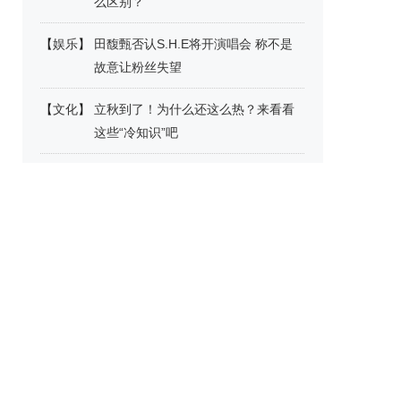
么区别？
【
娱乐
】
田馥甄否认S.H.E将开演唱会 称不是
故意让粉丝失望
【
文化
】
立秋到了！为什么还这么热？来看看
这些“冷知识”吧