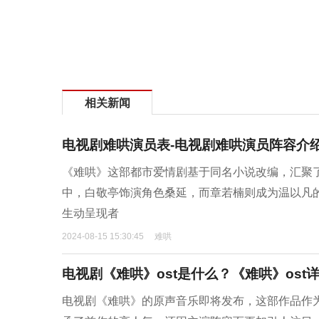
相关新闻
电视剧难哄演员表-电视剧难哄演员阵容介
《难哄》这部都市爱情剧基于同名小说改编，汇聚
中，白敬亭饰演角色桑延，而章若楠则成为温以凡
生动呈现者
2024-08-15 15:30:45
难哄
电视剧《难哄》ost是什么？《难哄》ost
电视剧《难哄》的原声音乐即将发布，这部作品作