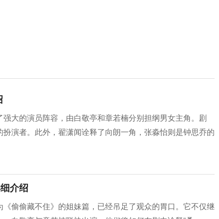
绍
了强大的演员阵容，由白敬亭和章若楠分别担纲男女主角。剧
的扮演者。此外，翟潇闻诠释了向朗一角，张淼怡则是钟思乔的
详细介绍
为《偷偷藏不住》的姐妹篇，已经吊足了观众的胃口。它不仅继