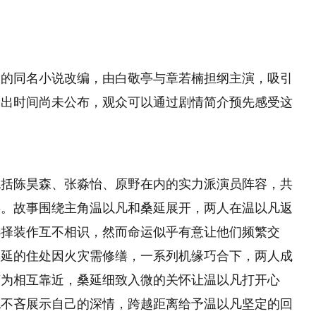
已的同名小说改编，由白敬亭与章若楠担纲主演，吸引
播出时间尚未公布，观众可以通过剧情简介预先感受这
包括陈昊森、张淼怡、原野在内的实力派演员阵容，共
事。故事围绕主角温以凡和桑延展开，两人在温以凡返
选择装作互不相识，然而命运似乎有意让他们频繁交
桑延的住处因火灾需修缮，一系列机缘巧合下，两人成
变为相互靠近，桑延细致入微的关怀让温以凡打开心
也不吝展示自己的深情，跨越距离给予温以凡坚定的回