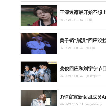
王濛透露最开始不想上
26-07-21 11:12:57
王濛
黄子韬“崩溃”回应没
26-07-21 11:08:42
黄子韬
龚俊回应和刘宇宁节
26-07-21 11:05:47
龚俊刘宇宁
JYP官宣新女团成员Ang
26-07-21 10:58:11
Angelababy