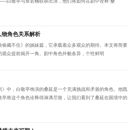
——白敬亭与章若楠联袂出演，他们将如何在剧中诠释“桑
人物角色关系解析
偷偷藏不住》的姊妹篇，它承载着众多观众的期待。本文将简要
的观众提前揭开一角。剧中角色外貌各异，个性鲜明
哄》中，白敬亭饰演的桑延是一个充满挑战和矛盾的角色。他既
敬亭将这个角色诠释得淋漓尽致，让我们看到了桑延在困境中的