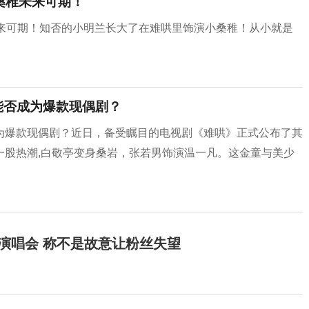
桑稚未来可期！
未来可期！知否的小明兰长大了在难哄里饰演小桑稚！从小就是
能否成为爆款现偶剧？
为爆款现偶剧？近日，备受瞩目的电视剧《难哄》正式公布了其
一股热潮,白敬亭变身桑岩，张若男饰演温一凡。这金童与美少
开演唱会 称不是故意让粉丝失望