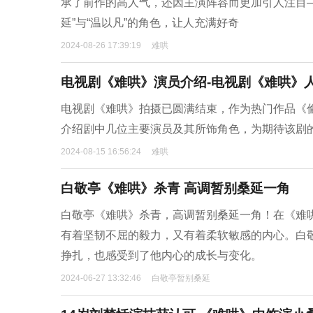
承了前作的高人气，还因主演阵容而更加引人注目
延”与“温以凡”的角色，让人充满好奇
2024-08-26 17:39:19
难哄
电视剧《难哄》演员介绍-电视剧《难哄》
电视剧《难哄》拍摄已圆满结束，作为热门作品《
介绍剧中几位主要演员及其所饰角色，为期待该剧
2024-08-15 16:56:24
难哄
白敬亭《难哄》杀青 高调暂别桑延一角
白敬亭《难哄》杀青，高调暂别桑延一角！在《难
有着坚韧不屈的毅力，又有着柔软敏感的内心。白
挣扎，也感受到了他内心的成长与变化。
2024-06-27 13:32:46
白敬亭暂别桑延