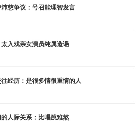
曾沛慈争议：号召能理智发言
：太入戏亲女演员纯属造谣
交往经历：是很多情很重情的人
间的人际关系：比唱跳难熬