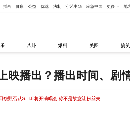
插画
健康
公益
优选
法制
守艺中华
应急中国
更多
地
乐
八卦
爆料
美图
搞笑
上映播出？播出时间、剧
田馥甄否认S.H.E将开演唱会 称不是故意让粉丝失
望
田馥甄否认S.H.E将开演唱会 称不是故意让粉丝失
11:08
望
11:08