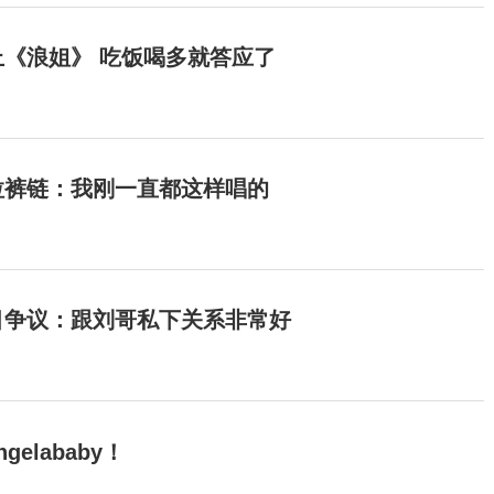
《浪姐》 吃饭喝多就答应了
拉裤链：我刚一直都这样唱的
目争议：跟刘哥私下关系非常好
elababy！