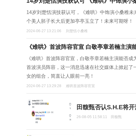
14岁刘楚恬演技获认可 《难哄》中饰演小
14岁刘楚恬演技获认可，《难哄》中饰演小桑稚
个美人胚子长大后更加亭亭玉立了！未来可期呀！
2024-06-27 13:21:06
刘楚恬小桑稚
《难哄》首波阵容官宣 白敬亭章若楠主演
《难哄》首波阵容官宣，白敬亭章若楠主演能否成
首波演员阵容，这一消息迅速在社交媒体上掀起了
女的组合，简直让人眼前一亮！
2024-06-27 13:29:28
难哄首波阵容官宣
田馥甄否认S.H.E将
26-08-05 11:58:11
田馥甄