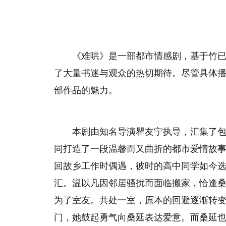
《难哄》是一部都市情感剧，基于竹
了大量书迷与观众的热切期待。尽管具体
部作品的魅力。
本剧由知名导演瞿友宁执导，汇集了
同打造了一段温馨而又曲折的都市爱情故
回故乡工作时偶遇，彼时的高中同学如今
汇。温以凡因邻居骚扰而面临搬家，恰逢
为了室友。共处一室，原本的回避逐渐转
门，她鼓起勇气向桑延表达爱意。而桑延