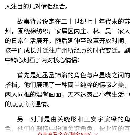
人注目的几对情侣组合。
故事背景设定在二十世纪七十年代末的苏
州，围绕棉纺织厂家属区内庄、林、吴三家人
的日常生活展开，随后延伸至改革开放时期，
孩子们成长并迁往广州所经历的时代变迁。剧
中精心刻画了两对核心情侣：
首先是范丞丞饰演的角色与卢昱晓之间的
搭档，他们展现了一种简单纯粹的情感之美，
两人同框的温馨画面，无不透露出小巷生活中
的点点滴滴温情。
另一对则是由关晓彤和王安宇演绎的角
色，他们在剧情中扮演关键角色，彼此间的互
点击查看全文(剩余
51
%)