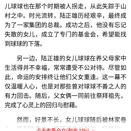
儿球球也在那个时期被人拐走，从此失踪于山
村之中。时光流转，陆正雄历经艰辛，最终成
为了一家集团的总裁。成功之后，他没有忘记
失散的女儿，成立了专门的基金会，希望能找
到球球的下落。
另一边，陆正雄的女儿球球在养父母家中
生活得并不幸福，常常遭受不公对待。尽管如
此，命运的安排终让他们父女重逢。这一幕不
仅温暖人心，也是对那些曾对球球不善之人的
有力回击。随后，父女俩一同前往祭拜祖先，
完成了心灵上的回归与慰藉。
然而，好景不长，女儿球球随后被林家卷
入一系列往事中，揭开了多年前的一段隐秘。
点击查看全文(剩余
21
%)