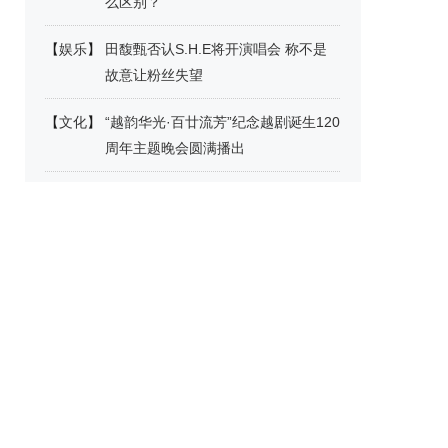
么区别？
【
娱乐
】
田馥甄否认S.H.E将开演唱会 称不是
故意让粉丝失望
【
文化
】
“越韵华光·百廿流芳”纪念越剧诞生120
周年主题晚会圆满播出