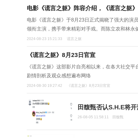
电影《谎言之躯》阵容介绍，《谎言之躯》
电影《谎言之躯》于8月23日正式揭晓了强大的演
领衔主演，携手带来精彩对手戏。而陈立农和林永
2024-08-23 15:21:33
谎言之躯
《谎言之躯》8月23日官宣
《谎言之躯》这部影片自亮相以来，在各大社交平
剧情剖析及观众感想遍布网络
2024-08-30 19:27:42
《谎言之躯》8月23日官宣
田馥甄否认S.H.E将
26-08-05 11:58:11
田馥甄