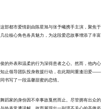
，这部都市爱情剧由陈星旭与张予曦携手主演，聚焦于
中几位核心角色各具魅力，为这段爱恋故事增添了丰富
英俊的外表和温柔的行为深得患者之心。然而，他内心
行知止领导团队投身救援行动，在此期间重逢旧爱——
共同书写了一段温馨甜蜜的恋情。
前舞蹈家的身份因不幸事故戛然而止。尽管拥有出众的
格与外表常遭误解，故而展现出一副漠不关心的高傲姿