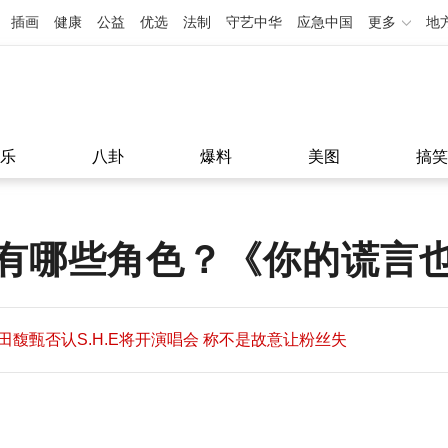
插画
健康
公益
优选
法制
守艺中华
应急中国
更多
地
乐
八卦
爆料
美图
搞笑
有哪些角色？《你的谎言
田馥甄否认S.H.E将开演唱会 称不是故意让粉丝失
望
田馥甄否认S.H.E将开演唱会 称不是故意让粉丝失
11:08
望
11:08