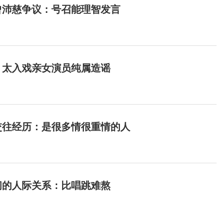
曾沛慈争议：号召能理智发言
：太入戏亲女演员纯属造谣
交往经历：是很多情很重情的人
间的人际关系：比唱跳难熬