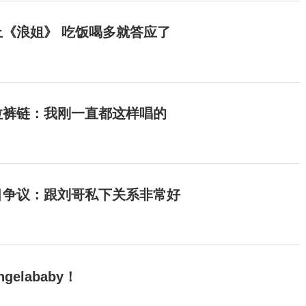
《浪姐》 吃饭喝多就答应了
拉裤链：我刚一直都这样唱的
目争议：跟刘哥私下关系非常好
elababy！