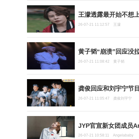
王濛透露最开始不想上
26-07-21 11:12:57
王濛
黄子韬“崩溃”回应没
26-07-21 11:08:42
黄子韬
龚俊回应和刘宇宁节
26-07-21 11:05:47
龚俊刘宇宁
JYP官宣新女团成员Ang
26-07-21 10:58:11
Angelababy