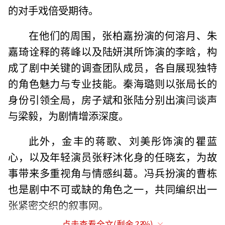
的对手戏倍受期待。
在他们的周围，张柏嘉扮演的何溶月、朱
嘉琦诠释的蒋峰以及陆妍淇所饰演的李晗，构
成了剧中关键的调查团队成员，各自展现独特
的角色魅力与专业技能。秦海璐则以张局长的
身份引领全局，房子斌和张陆分别出演闫谈声
与梁毅，为剧情增添深度。
此外，金丰的蒋歌、刘美彤饰演的瞿蓝
心，以及年轻演员张籽沐化身的任晓玄，为故
事带来多重视角与情感纠葛。冯兵扮演的曹栋
也是剧中不可或缺的角色之一，共同编织出一
张紧密交织的叙事网。
点击查看全文(剩余
23
%)