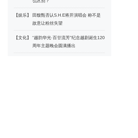
么区别？
【
娱乐
】
田馥甄否认S.H.E将开演唱会 称不是
故意让粉丝失望
【
文化
】
“越韵华光·百廿流芳”纪念越剧诞生120
周年主题晚会圆满播出