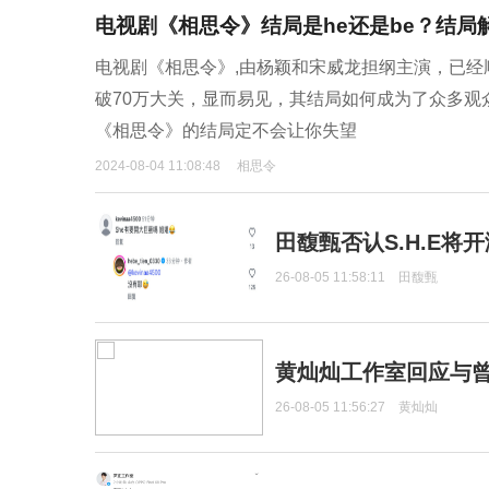
电视剧《相思令》结局是he还是be？结局
电视剧《相思令》,由杨颖和宋威龙担纲主演，已
破70万大关，显而易见，其结局如何成为了众多
《相思令》的结局定不会让你失望
2024-08-04 11:08:48
相思令
田馥甄否认S.H.E将
26-08-05 11:58:11
田馥甄
黄灿灿工作室回应与
26-08-05 11:56:27
黄灿灿