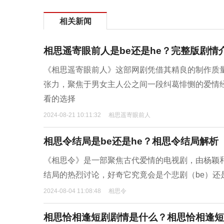
相关新闻
相思遥寄眼前人是be还是he？完整版剧情
《相思遥寄眼前人》这部网剧凭借其精良的制作质
张力，聚焦于男女主人公之间一段纠葛悱恻的爱情
看的选择
2024-08-21 10:11:32
相思遥寄眼前人
相思令结局是be还是he？相思令结局解析
《相思令》是一部聚焦古代爱情的电视剧，由杨颖
结局的热烈讨论，好奇它究竟会是个悲剧（be）还
2024-08-04 11:08:48
相思令
相思恰相逢短剧剧情是什么？相思恰相逢短