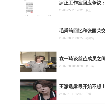
罗正工作室回应争议
26-08-05 11:54:32
罗正
毛舜筠回忆和张国荣
26-07-28 11:00:25
毛舜筠
袁一琦谈丝芭成员之
26-07-28 10:58:28
袁一琦
王濛透露最开始不想上
26-07-21 11:12:57
王濛