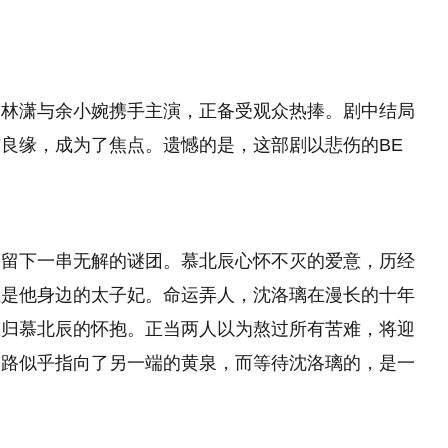
由林潇与余小婉携手主演，正备受观众热捧。剧中结局
良缘，成为了焦点。遗憾的是，这部剧以悲伤的BE
。
，留下一串无解的谜团。慕北辰心怀不灭的爱意，历经
正是他身边的太子妃。命运弄人，沈洛璃在漫长的十年
重归慕北辰的怀抱。正当两人以为熬过所有苦难，将迎
之路似乎指向了另一端的黄泉，而等待沈洛璃的，是一