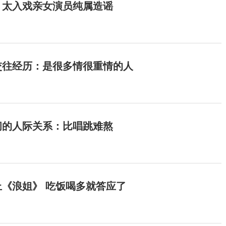
：太入戏亲女演员纯属造谣
交往经历：是很多情很重情的人
间的人际关系：比唱跳难熬
《浪姐》 吃饭喝多就答应了