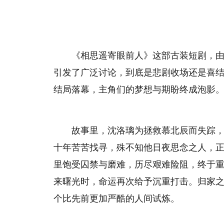
《相思遥寄眼前人》这部古装短剧，
引发了广泛讨论，到底是悲剧收场还是喜结
结局落幕，主角们的梦想与期盼终成泡影
故事里，沈洛璃为拯救慕北辰而失踪
十年苦苦找寻，殊不知他日夜思念之人，
里饱受囚禁与磨难，历尽艰难险阻，终于
来曙光时，命运再次给予沉重打击。归家
个比先前更加严酷的人间试炼。