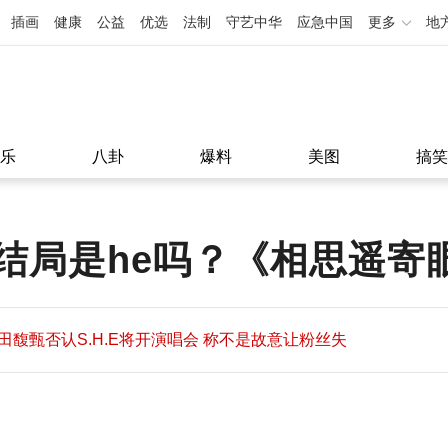
插画
健康
公益
优选
法制
守艺中华
应急中国
更多
地
乐
八卦
爆料
美图
搞笑
结局是he吗？《相思遥寄
田馥甄否认S.H.E将开演唱会 称不是故意让粉丝失
望
田馥甄否认S.H.E将开演唱会 称不是故意让粉丝失
11:08
望
11:08