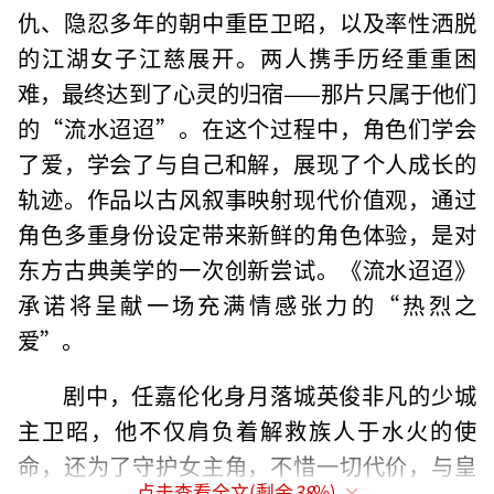
仇、隐忍多年的朝中重臣卫昭，以及率性洒脱
的江湖女子江慈展开。两人携手历经重重困
难，最终达到了心灵的归宿——那片只属于他们
的“流水迢迢”。在这个过程中，角色们学会
了爱，学会了与自己和解，展现了个人成长的
轨迹。作品以古风叙事映射现代价值观，通过
角色多重身份设定带来新鲜的角色体验，是对
东方古典美学的一次创新尝试。《流水迢迢》
承诺将呈献一场充满情感张力的“热烈之
爱”。
剧中，任嘉伦化身月落城英俊非凡的少城
主卫昭，他不仅肩负着解救族人于水火的使
命，还为了守护女主角，不惜一切代价，与皇
点击查看全文(剩余
38
%)