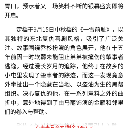
胃口，预示着又一场笑料不断的银幕盛宴即将
开启。
定档于9月15日中秋档的《一雪前耻》，以
其独特的东北复仇喜剧风格，吸引了广泛关
注。故事围绕乔杉扮演的角色展开，他在十五
年前因一时软弱未能阻止弟弟被撞伤的肇事者
逃逸。经过漫长岁月的追踪，他终于在故乡的
小屯里发现了肇事者的踪迹，而这一发现竟意
外牵扯出一个隐藏在当地、以盗油为生的黑帮
组织。决心复仇的他，在一系列意料之外的曲
折中，意外地得到了由马丽饰演的金雁和邻里
们的卷入与帮助。
影片不仅以其丰富的情节设置引人入胜，
点击查看全文(剩余
27
%)