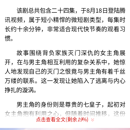
该剧总共包含二十四集，于8月18日登陆腾
讯视频，属于短小精悍的微短剧类型，每集时
长约十余分钟，非常适合现代快节奏的观看习
惯。
故事围绕背负家族灭门深仇的女主角展
开，在与男主角相互利用的复杂关系中，她惊
人地发现自己的灭门之恨竟与男主角有着千丝
万缕的联系。这一发现让她陷入了逃离与内心
挣扎的漩涡。
男主角的身份则是尊贵的七皇子，起初对
女主角抱有利用之心，但随着时间推移，这份
点击查看全文(剩余
19
%)
感情逐渐转变为真挚的爱恋。后期剧情中，他