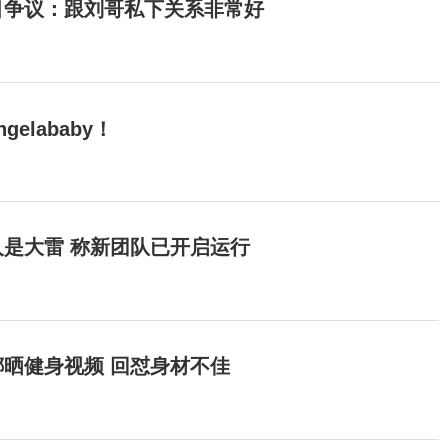
目争议：跟刘哥私下关系非常好
elababy！
是大雷 称新团队已开启运行
晒健身视频 回怼身材不佳