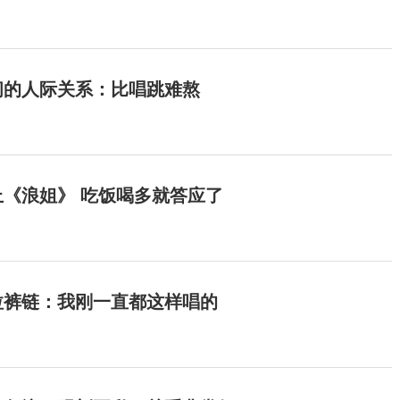
间的人际关系：比唱跳难熬
《浪姐》 吃饭喝多就答应了
拉裤链：我刚一直都这样唱的