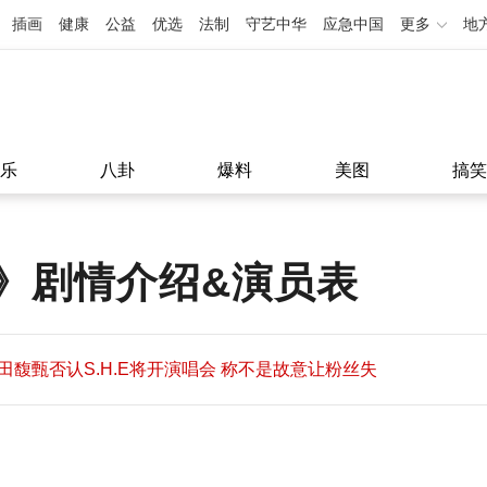
插画
健康
公益
优选
法制
守艺中华
应急中国
更多
地
乐
八卦
爆料
美图
搞笑
》剧情介绍&演员表
田馥甄否认S.H.E将开演唱会 称不是故意让粉丝失
望
田馥甄否认S.H.E将开演唱会 称不是故意让粉丝失
11:08
望
11:08