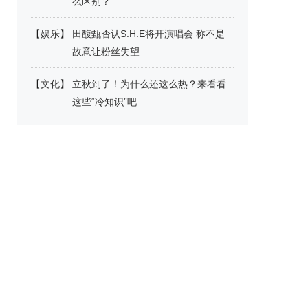
么区别？
【
娱乐
】
田馥甄否认S.H.E将开演唱会 称不是
故意让粉丝失望
【
文化
】
立秋到了！为什么还这么热？来看看
这些“冷知识”吧