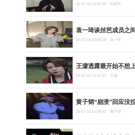
26-07-28 11:00:25
毛舜筠
袁一琦谈丝芭成员之
26-07-28 10:58:28
袁一琦
王濛透露最开始不想上
26-07-21 11:12:57
王濛
黄子韬“崩溃”回应没
26-07-21 11:08:42
黄子韬