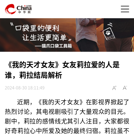
《我的天才女友》女友莉拉爱的人是
谁，莉拉结局解析
2024-08-30 18:11:49
近期，《我的天才女友》在影视界掀起了
热烈讨论，其电视剧吸引了大量观众的目光。
剧中，莉拉的感情线尤其引人注目，大家都很
好奇莉拉心中所爱及她的最终归宿。莉拉虽不