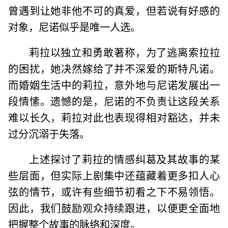
曾遇到让她非他不可的真爱，但若说有好感的
对象，尼诺似乎是唯一人选。
莉拉以独立和勇敢著称，为了逃离索拉拉
的困扰，她决然嫁给了并不深爱的斯特凡诺。
而婚姻生活中的莉拉，意外地与尼诺发展出一
段情愫。遗憾的是，尼诺的不负责让这段关系
难以长久，莉拉对此也表现得相对豁达，并未
过分沉溺于失落。
上述探讨了莉拉的情感纠葛及其故事的某
些层面，但实际上剧集中还蕴藏着更多扣人心
弦的情节，或许有些细节初看之下不易领悟。
因此，我们鼓励观众持续跟进，以便更全面地
把握整个故事的脉络和深度。