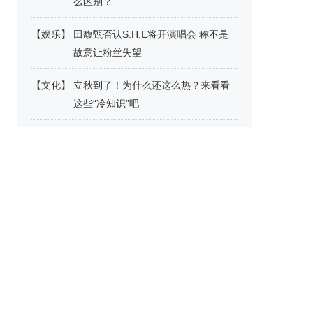
么区别？
【
娱乐
】
田馥甄否认S.H.E将开演唱会 称不是
故意让粉丝失望
【
文化
】
立秋到了！为什么还这么热？来看看
这些“冷知识”吧