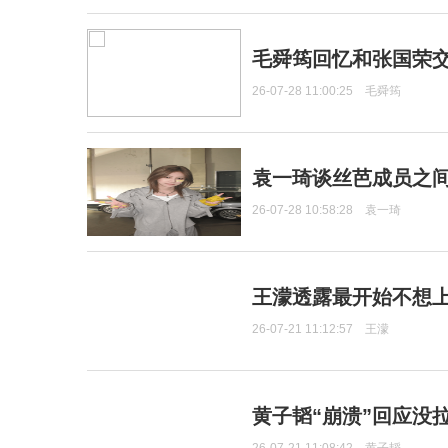
毛舜筠回忆和张国荣
26-07-28 11:00:25
毛舜筠
袁一琦谈丝芭成员之
26-07-28 10:58:28
袁一琦
王濛透露最开始不想上
26-07-21 11:12:57
王濛
黄子韬“崩溃”回应没