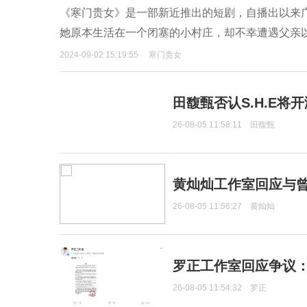
《寒门贵女》是一部新近推出的短剧，自播出以来
她原本生活在一个闭塞的小村庄，却不幸遭遇父亲以
2024-09-02 15:19:55
寒门贵女
田馥甄否认S.H.E将
26-08-05 11:58:11
田馥甄
黄灿灿工作室回应与
26-08-05 11:56:27
黄灿灿
罗正工作室回应争议
26-08-05 11:54:32
罗正