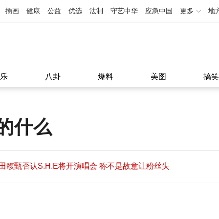
插画
健康
公益
优选
法制
守艺中华
应急中国
更多
地
乐
八卦
爆料
美图
搞笑
的什么
田馥甄否认S.H.E将开演唱会 称不是故意让粉丝失
望
田馥甄否认S.H.E将开演唱会 称不是故意让粉丝失
11:08
望
11:08