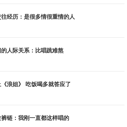
交往经历：是很多情很重情的人
间的人际关系：比唱跳难熬
《浪姐》 吃饭喝多就答应了
拉裤链：我刚一直都这样唱的