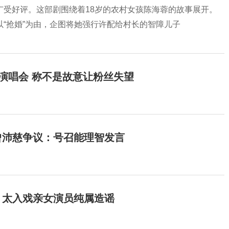
广受好评。这部剧围绕着18岁的农村女孩陈海蓉的故事展开。
“抢婚”为由，企图将她强行许配给村长的智障儿子
开演唱会 称不是故意让粉丝失望
曾沛慈争议：号召能理智发言
：太入戏亲女演员纯属造谣