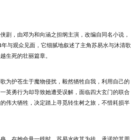
仙侠剧，由邓为和向涵之担纲主演，改编自同名小说，
24年与观众见面，它细腻地叙述了主角苏易水与沐清歌
跨越生死的壮丽篇章。
清歌为护苍生于魔物侵扰，毅然牺牲自我，利用自己的
这一英勇行为却导致她遭受误解，面临四大玄门的联合
父的伟大牺牲，决定踏上寻觅转生树之旅，不惜耗损半
冉冉，在她命悬一线时，苏易水收其为徒，承诺护其周