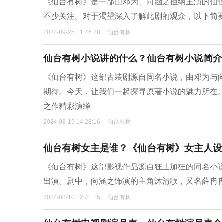
《仙台有树》是一部由邓为、向涵之担纲主演的仙
不少关注。对于渴望深入了解此剧的观众，以下简
2024-09-25 11:46:28
仙台有树
仙台有树小说讲的什么？仙台有树小说简介
《仙台有树》这部古装剧源自同名小说，由邓为与
期待。今天，让我们一起探寻原著小说的魅力所在
之作精彩演绎
2024-08-19 14:28:16
仙台有树
仙台有树女主是谁？《仙台有树》女主人设
《仙台有树》这部影视作品源自狂上加狂的同名小
出演。剧中，向涵之饰演的主角沐清歌，又名薛冉
2024-08-10 12:41:15
仙台有树