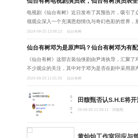
仙台有树电视剧演员表，仙台有树演员表全
电视剧《仙台有树》近日发布了其预告片，吸引了
领观众深入一个充满恩怨情仇与奇幻色彩的世界，
2024-09-25 13:08:23
仙台有树
仙台有树邓为是原声吗？仙台有树邓为有配
《仙台有树》这部古装仙侠剧由尹涛执导，汇聚了
不少观众的关注，其中对于邓为是否在剧中采用原
2024-09-25 11:01:50
仙台有树
田馥甄否认S.H.E将
26-08-05 11:58:11
田馥甄
黄灿灿工作室回应与