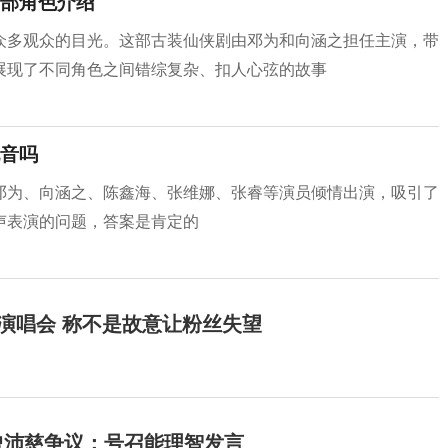
部角色介绍
众多观众的目光。这部古装仙侠剧由邓为和向涵之担任主演，带
展现了不同角色之间错综复杂、扣人心弦的故事
音吗
邓为、向涵之、陈鑫海、张维娜、张睿等演员倾情出演，吸引了
声表演的问题，答案是肯定的
开演唱会 称不是故意让粉丝失望
曾沛慈争议：号召能理智发言