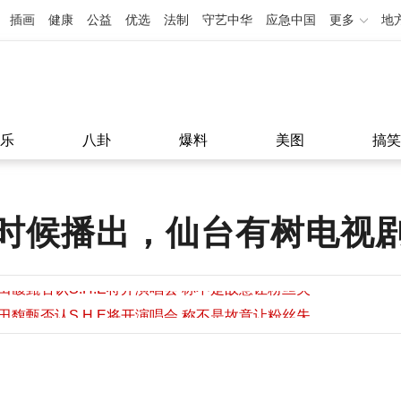
插画
健康
公益
优选
法制
守艺中华
应急中国
更多
地
乐
八卦
爆料
美图
搞笑
时候播出，仙台有树电视
田馥甄否认S.H.E将开演唱会 称不是故意让粉丝失
望
田馥甄否认S.H.E将开演唱会 称不是故意让粉丝失
11:08
望
11:08