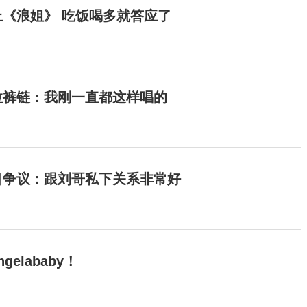
《浪姐》 吃饭喝多就答应了
拉裤链：我刚一直都这样唱的
目争议：跟刘哥私下关系非常好
elababy！