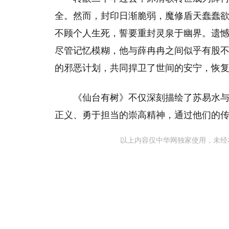
全。然而，封印日渐脆弱，魔修盾天蠢蠢
不顾个人生死，誓要重封灵泉于幽界。遗
尽管记忆模糊，他与薛冉冉之间似乎有股
的邪恶计划，共同捍卫了世间的安宁，恢
《仙台有树》不仅深刻描绘了苏易水
正义、勇于担当的崇高精神，通过他们的
以上内容仅中华网独家使用，未经