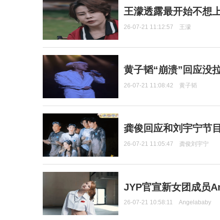
王濛透露最开始不想上
26-07-21 11:12:57
王濛
黄子韬“崩溃”回应没
26-07-21 11:08:42
黄子韬
龚俊回应和刘宇宁节
26-07-21 11:05:47
龚俊刘宇宁
JYP官宣新女团成员Ang
26-07-21 10:58:11
Angelababy