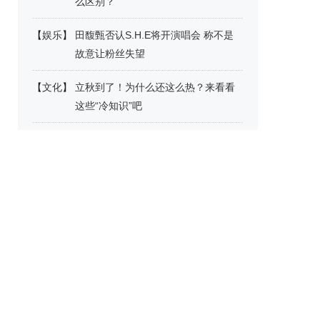
么区别？
【
娱乐
】
田馥甄否认S.H.E将开演唱会 称不是
故意让粉丝失望
【
文化
】
立秋到了！为什么还这么热？来看看
这些“冷知识”吧