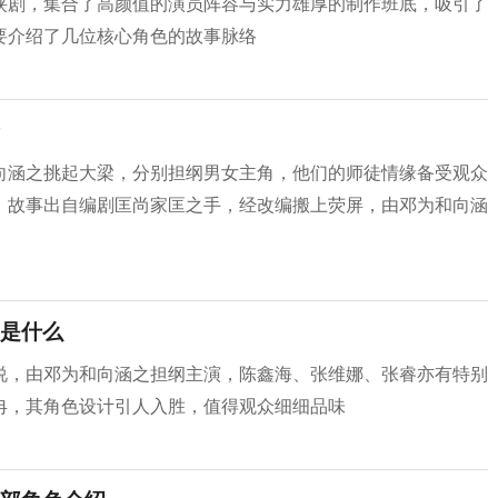
侠剧，集合了高颜值的演员阵容与实力雄厚的制作班底，吸引了
要介绍了几位核心角色的故事脉络
向涵之挑起大梁，分别担纲男女主角，他们的师徒情缘备受观众
。故事出自编剧匡尚家匡之手，经改编搬上荧屏，由邓为和向涵
是什么
说，由邓为和向涵之担纲主演，陈鑫海、张维娜、张睿亦有特别
冉，其角色设计引人入胜，值得观众细细品味