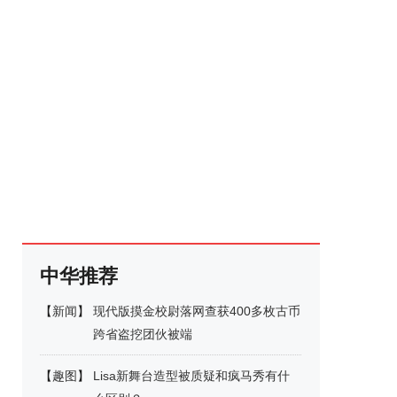
中华推荐
【
新闻
】
现代版摸金校尉落网查获400多枚古币
跨省盗挖团伙被端
【
趣图
】
Lisa新舞台造型被质疑和疯马秀有什