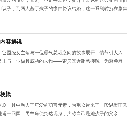
婚后爱的设定，其剧情不走寻常路，摒弃了常见的误会和狗血情
门认子，到两人基于孩子的缘由协议结婚，这一系列转折在剧集
内容解说
，它围绕女主角与一位霸气总裁之间的故事展开，情节引人入
己正与一位极具威胁的人物——雷昊霆近距离接触，为避免麻
梗概
短剧，其中融入了可爱的萌宝元素，为观众带来了一段温馨而又
她甫一回国，男主角便突然现身，声称自己是她孩子的父亲