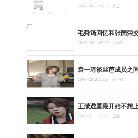
26-08-05 11:54:32
罗正
毛舜筠回忆和张国荣
26-07-28 11:00:25
毛舜筠
袁一琦谈丝芭成员之
26-07-28 10:58:28
袁一琦
王濛透露最开始不想上
26-07-21 11:12:57
王濛