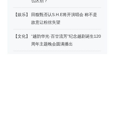
么区别？
【
娱乐
】
田馥甄否认S.H.E将开演唱会 称不是
故意让粉丝失望
【
文化
】
“越韵华光·百廿流芳”纪念越剧诞生120
周年主题晚会圆满播出