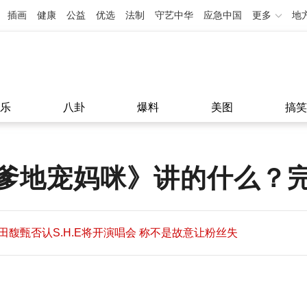
插画
健康
公益
优选
法制
守艺中华
应急中国
更多
地
乐
八卦
爆料
美图
搞笑
爹地宠妈咪》讲的什么？
田馥甄否认S.H.E将开演唱会 称不是故意让粉丝失
望
田馥甄否认S.H.E将开演唱会 称不是故意让粉丝失
11:08
望
11:08