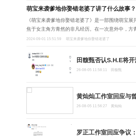
萌宝来袭爹地你娶错老婆了讲了什么故事？
《萌宝来袭爹地你娶错老婆了》是一部围绕萌宝展
焦于女主角方青然的非凡经历。在一次意外中，方
2024-09-01 15:51:59
萌宝来袭爹地你娶错老婆了
田馥甄否认S.H.E将
26-08-05 11:58:11
田馥甄
黄灿灿工作室回应与
26-08-05 11:56:27
黄灿灿
罗正工作室回应争议