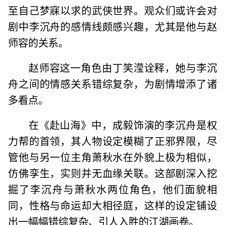
至自己梦寐以求的武侠世界。观众们或许会对
剧中李沉舟的感情线颇感兴趣，尤其是他与赵
师容的关系。
赵师容这一角色由丁笑滢诠释，她与李沉
舟之间的情感关系错综复杂，为剧情增添了诸
多看点。
在《赴山海》中，成毅饰演的李沉舟是权
力帮的首领，其人物设定模糊了正邪界限，尽
管他与另一位主角萧秋水在外貌上极为相似，
仿佛孪生，实则并无血缘关联。这部剧深入挖
掘了李沉舟与萧秋水两位角色，他们面貌相
同，性格与命运却大相径庭，这样的设定铺设
出一幅幅错综复杂、引人入胜的江湖画卷。