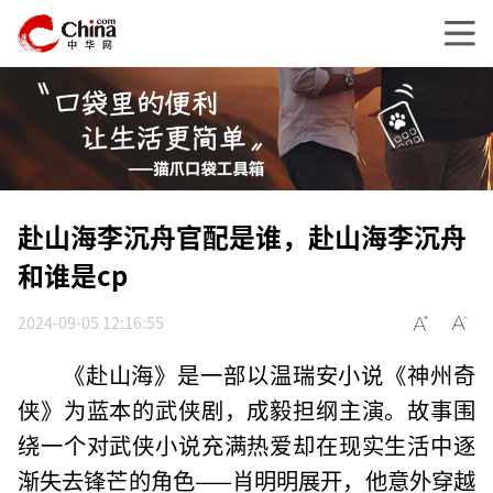
赴山海李沉舟官配是谁，赴山海李沉舟
和谁是cp
2024-09-05 12:16:55
《赴山海》是一部以温瑞安小说《神州奇
侠》为蓝本的武侠剧，成毅担纲主演。故事围
绕一个对武侠小说充满热爱却在现实生活中逐
渐失去锋芒的角色——肖明明展开，他意外穿越