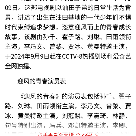
09日。‌这部电视剧以油田子弟的日常生活为背
景，讲述了出生在油田基地的一代少年们不惧
时代束缚追求梦想，恣意迎风而上的青春成长
故事。该剧由孙千、翟子路、刘琳、田雨领衔
主演，李乃文、曾黎、贾冰、黄曼特邀主演，
于2024年9月9日起在CCTV-8热播剧场和爱奇艺
全网独播‌。
迎风的青春演员表
‌《迎风的青春》的演员表包括孙千、翟子
路、刘琳、田雨领衔主演，李乃文、曾黎、贾
冰、黄曼特邀主演，刘冠麟、李嘉琦、林静、
句号特别出演，冯兵、邓凯特邀主演，李卿、
漆昱辰、刘小北、李羽桐、万雨晗主演，李建
点击查看全文(剩余
38
%)