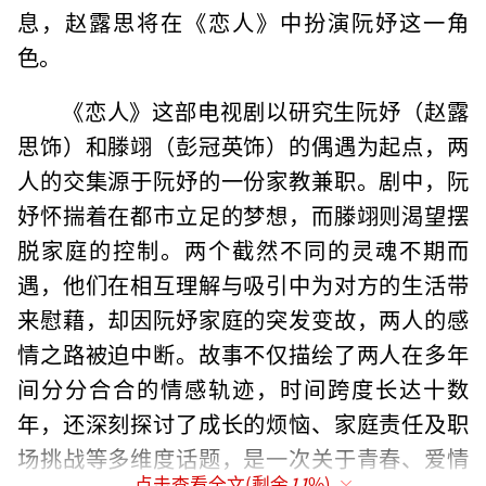
息，赵露思将在《恋人》中扮演阮妤这一角
色。
《恋人》这部电视剧以研究生阮妤（赵露
思饰）和滕翊（彭冠英饰）的偶遇为起点，两
人的交集源于阮妤的一份家教兼职。剧中，阮
妤怀揣着在都市立足的梦想，而滕翊则渴望摆
脱家庭的控制。两个截然不同的灵魂不期而
遇，他们在相互理解与吸引中为对方的生活带
来慰藉，却因阮妤家庭的突发变故，两人的感
情之路被迫中断。故事不仅描绘了两人在多年
间分分合合的情感轨迹，时间跨度长达十数
年，还深刻探讨了成长的烦恼、家庭责任及职
场挑战等多维度话题，是一次关于青春、爱情
点击查看全文(剩余
11
%)