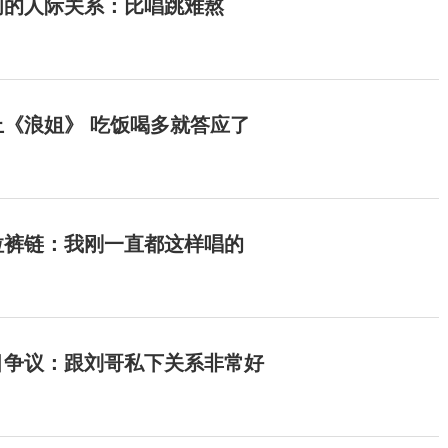
间的人际关系：比唱跳难熬
《浪姐》 吃饭喝多就答应了
拉裤链：我刚一直都这样唱的
目争议：跟刘哥私下关系非常好