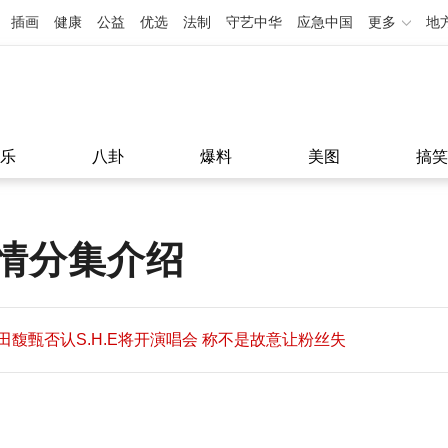
插画
健康
公益
优选
法制
守艺中华
应急中国
更多
地
乐
八卦
爆料
美图
搞笑
情分集介绍
田馥甄否认S.H.E将开演唱会 称不是故意让粉丝失
望
田馥甄否认S.H.E将开演唱会 称不是故意让粉丝失
11:08
望
11:08