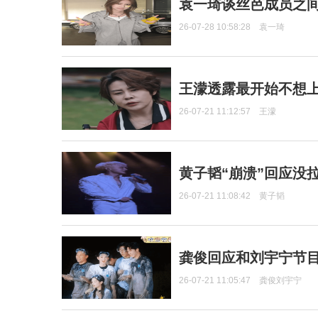
袁一琦谈丝芭成员之
26-07-28 10:58:28
袁一琦
王濛透露最开始不想上
26-07-21 11:12:57
王濛
黄子韬“崩溃”回应没
26-07-21 11:08:42
黄子韬
龚俊回应和刘宇宁节
26-07-21 11:05:47
龚俊刘宇宁