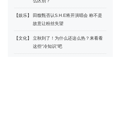
么区别？
【
娱乐
】
田馥甄否认S.H.E将开演唱会 称不是
故意让粉丝失望
【
文化
】
立秋到了！为什么还这么热？来看看
这些“冷知识”吧