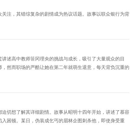
众关注，其错综复杂的剧情成为热议话题。故事以联众银行为背
过讲述高中教师笹冈理央的挑战与成长，吸引了大量观众的目
师，然而职场的严酷让她在第二年就萌生退意，每天背负沉重的
都迫切想了解其详细剧情。故事从昭明十四年开始，讲述了慕容
陷入困顿。某日，伪装成乞丐的眉林企图刺杀他，即使身受重