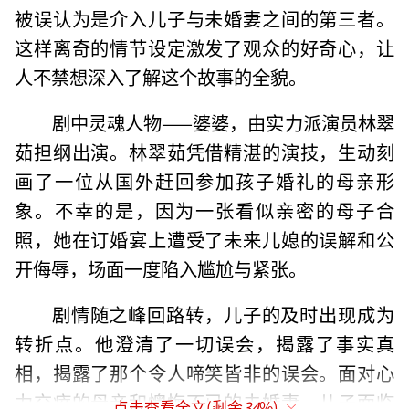
被误认为是介入儿子与未婚妻之间的第三者。
这样离奇的情节设定激发了观众的好奇心，让
人不禁想深入了解这个故事的全貌。
剧中灵魂人物——婆婆，由实力派演员林翠
茹担纲出演。林翠茹凭借精湛的演技，生动刻
画了一位从国外赶回参加孩子婚礼的母亲形
象。不幸的是，因为一张看似亲密的母子合
照，她在订婚宴上遭受了未来儿媳的误解和公
开侮辱，场面一度陷入尴尬与紧张。
剧情随之峰回路转，儿子的及时出现成为
转折点。他澄清了一切误会，揭露了事实真
相，揭露了那个令人啼笑皆非的误会。面对心
力交瘁的母亲和懊悔不已的未婚妻，儿子面临
点击查看全文(剩余
34
%)